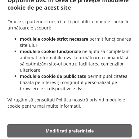
Opțiunile dvs. în ceea ce privește modulele
Contactează-ne
cookie de pe acest site
Strada Olteni Nr.3, București 030741, Romania
Oracle și partenerii noștri terți pot utiliza module cookie în
+40 730 340 436
următoarele scopuri:
+40 760 966 360
Link-uri
modulele cookie strict necesare
permit funcționarea
site-ului
Meniu
modulele cookie funcționale
ne ajută să completăm
automat informațiile dvs. la următoarea comandă și
Oferte Speciale
să optimizăm site-ul pentru facilitarea comenzilor
Rezervare
ulterioare
modulele cookie de publicitate
permit publicitatea
Pre-comandă
bazată pe interes și conținutul personalizat pe
Contactează-ne
browserele și dispozitivele dvs.
Vă rugăm să consultați
Politica noastră privind modulele
cookie
pentru mai multe informații.
.
Livrare mâncare Romanesc București Pantelimon
Livrare mâncare Romanesc
.
.
București Cartierul Evreiesc
Livrare mâncare Romanesc București Centrul Vechi
.
Livrare mâncare Romanesc București Cartierul Armenesc
Livrare mâncare Romanesc
Modificați preferințele
.
.
București Vitan
Livrare mâncare Romanesc București Tineretului
Livrare mâncare