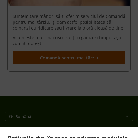
Suntem tare mândri să-ți oferim serviciul de Comandă
pentru mai târziu. Îți dăm astfel posibilitatea să
comanzi cu ridicare sau livrare la o oră aleasă de tine.
Acum este mult mai ușor să îți organizezi timpul așa
cum îți dorești.
Comandă pentru mai târziu
.
Politica de confidențialitate
Termeni și condiții de utilizare
.
Modificări ale politicii privind modulele cookie