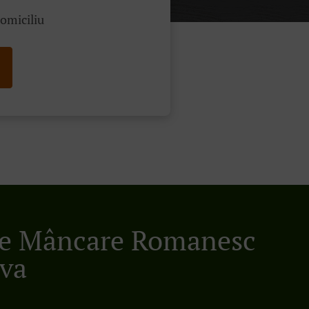
domiciliu
re Mâncare Romanesc
ava