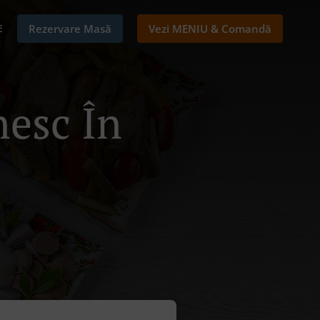
E
Rezervare Masă
Vezi MENIU & Comandă
esc În