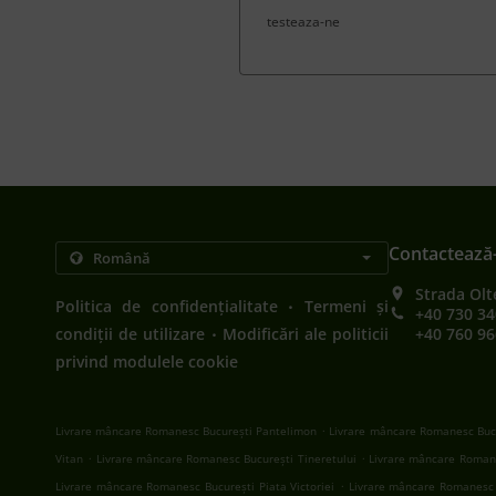
testeaza-ne
Contactează
Strada Olt
.
Politica de confidențialitate
Termeni și
+40 730 34
.
condiții de utilizare
Modificări ale politicii
+40 760 96
privind modulele cookie
.
Livrare mâncare Romanesc București Pantelimon
Livrare mâncare Romanesc Bucu
.
.
Vitan
Livrare mâncare Romanesc București Tineretului
Livrare mâncare Romane
.
Livrare mâncare Romanesc București Piata Victoriei
Livrare mâncare Romanesc 