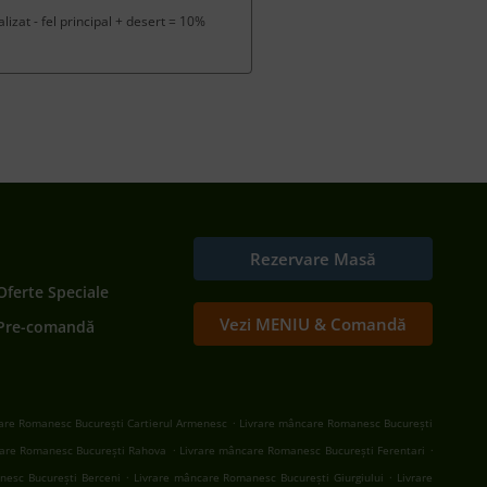
izat - fel principal + desert = 10%
Rezervare Masă
Oferte Speciale
Vezi MENIU & Comandă
Pre-comandă
.
are Romanesc București Cartierul Armenesc
Livrare mâncare Romanesc București
.
.
are Romanesc București Rahova
Livrare mâncare Romanesc București Ferentari
.
.
nesc București Berceni
Livrare mâncare Romanesc București Giurgiului
Livrare