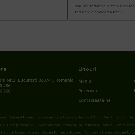
sau 10% reducere la meniul personal
reducere din valoarea totală
-ne
Link-uri
eni Nr.3, București 030741, Romania
Meniu
0 436
Rezervare
6 360
Contactează-ne
.
.
rești Cartierul Evreiesc
Livrare mâncare Romanesc București Centrul Vechi
Livrare mânc
.
.
sc București Văcărești
Livrare mâncare Romanesc București Piața Romană
Livrare mânc
.
.
București Uranus
Livrare mâncare Romanesc București Cotroceni
Livrare mâncare Roma