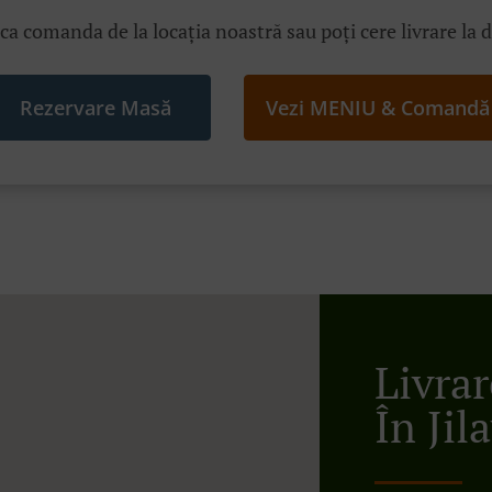
ica comanda de la locația noastră sau poți cere livrare la 
Rezervare Masă
Vezi MENIU & Comandă
Livra
În Jil