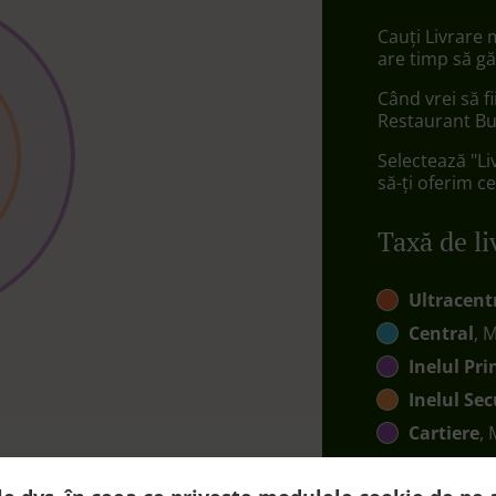
Cauți Livrare
are timp să gă
Când vrei să f
Restaurant Bu
Selectează "Li
să-ți oferim ce
Taxă de li
Ultracent
Central
, 
Inelul Pri
Inelul Se
Cartiere
,