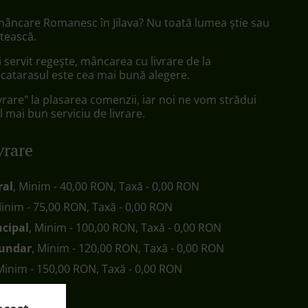
 mâncare Romanesc în Jilava? Nu toată lumea știe sau
tească.
ii servit regește, mâncarea cu livrare de la
catarasul este cea mai bună alegere.
vrare" la plasarea comenzii, iar noi ne vom strădui
l mai bun serviciu de livrare.
vrare
ral
, Minim - 40,00 RON, Taxă - 0,00 RON
Minim - 75,00 RON, Taxă - 0,00 RON
ncipal
, Minim - 100,00 RON, Taxă - 0,00 RON
cundar
, Minim - 120,00 RON, Taxă - 0,00 RON
 Minim - 150,00 RON, Taxă - 0,00 RON