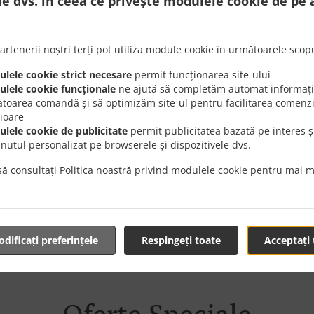
le dvs. în ceea ce privește modulele cookie de pe 
artenerii noștri terți pot utiliza module cookie în următoarele scopu
lele cookie strict necesare
permit funcționarea site-ului
ă Mâncare Cu Livrare În
lele cookie funcționale
ne ajută să completăm automat informații
toarea comandă și să optimizăm site-ul pentru facilitarea comenzi
rioare
lele cookie de publicitate
permit publicitatea bazată pe interes ș
inutul personalizat pe browserele și dispozitivele dvs.
ă consultați
Politica noastră privind modulele cookie
pentru mai m
ăm în zona Jilava și suntem încântați să preluăm comanda ta 
ostru online și plasează comanda atunci când te-ai decis ce
v 1 minut noi vom confirma comanda ta și îți vom afișa timp
dificați preferințele
Respingeți toate
Acceptați 
Oferte Speciale