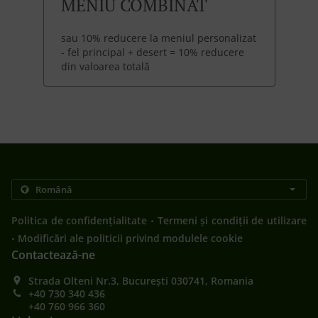
MENIU COMBINAT
sau 10% reducere la meniul personalizat
- fel principal + desert = 10% reducere
din valoarea totală
.
Politica de confidențialitate
Termeni și condiții de utilizare
.
Modificări ale politicii privind modulele cookie
Contactează-ne
Strada Olteni Nr.3, București 030741, Romania
+40 730 340 436
+40 760 966 360