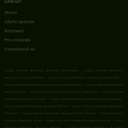
Link-uri
Meniu
Oferte Speciale
Rezervare
Pre-comandă
Contactează-ne
.
Livrare mâncare Romanesc București Pantelimon
Livrare mâncare Romanesc
.
.
București Cartierul Evreiesc
Livrare mâncare Romanesc București Centrul Vechi
.
Livrare mâncare Romanesc București Cartierul Armenesc
Livrare mâncare Romanesc
.
.
București Vitan
Livrare mâncare Romanesc București Tineretului
Livrare mâncare
.
.
Romanesc București Văcărești
Livrare mâncare Romanesc București Piața Romană
.
Livrare mâncare Romanesc București Rahova
Livrare mâncare Romanesc București
.
.
Ferentari
Livrare mâncare Romanesc București Piata Victoriei
Livrare mâncare
.
.
Romanesc București Uranus
Livrare mâncare Romanesc București Cotroceni
Livrare
.
mâncare Romanesc București Berceni
Livrare mâncare Romanesc București