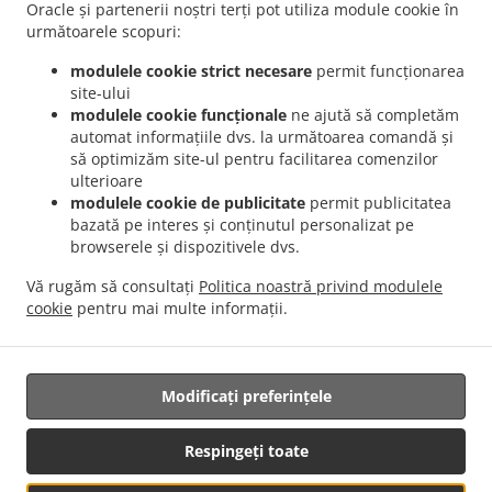
București Dămăroaia
Livrare mâncare Romanesc București Băneasa
Livrare
Oracle și partenerii noștri terți pot utiliza module cookie în
.
mâncare Romanesc București Sector 3
Livrare mâncare Romanesc București Sector 4
următoarele scopuri:
.
.
Livrare mâncare Romanesc București Sector 1
Livrare mâncare Romanesc București
modulele cookie strict necesare
permit funcționarea
.
.
Sector 2
Livrare mâncare Romanesc București Sector 5
Livrare mâncare Romanesc
site-ului
.
.
București Sector 6
Livrare mâncare Romanesc București Fundeni
Livrare mâncare
modulele cookie funcționale
ne ajută să completăm
automat informațiile dvs. la următoarea comandă și
.
.
Romanesc București
Livrare mâncare Romanesc Popești-Leordeni Sector 3
Livrare
să optimizăm site-ul pentru facilitarea comenzilor
.
mâncare Romanesc Popești-Leordeni Sector 4
Livrare mâncare Romanesc Popești-
ulterioare
.
.
Leordeni
Livrare mâncare Romanesc Dobroești Fundeni
Livrare mâncare Romanesc
modulele cookie de publicitate
permit publicitatea
.
.
Dobroești Sector 2
Livrare mâncare Romanesc Dobroești
Livrare mâncare
bazată pe interes și conținutul personalizat pe
browserele și dispozitivele dvs.
.
.
Romanesc Voluntari Pipera
Livrare mâncare Romanesc Voluntari Sector 2
Livrare
.
.
mâncare Romanesc Voluntari
Livrare mâncare Romanesc Măgurele
Livrare
Vă rugăm să consultați
Politica noastră privind modulele
.
.
mâncare Romanesc Jilava
Livrare mâncare Romanesc Bragadiru
Livrare mâncare
cookie
pentru mai multe informații.
.
.
.
International
Livrare mâncare Traditional
Serviciul de livrare Salate
Mâncare
pentru acasă cu livrare
Modificați preferințele
Respingeți toate