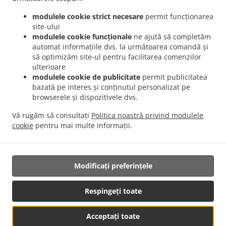
.
.
Livrare mâncare Romanesc București Sector 1
Livrare mâncare Romanesc București
modulele cookie strict necesare
permit funcționarea
.
.
Sector 2
Livrare mâncare Romanesc București Sector 5
Livrare mâncare Romanesc
site-ului
.
.
București Sector 6
Livrare mâncare Romanesc București Fundeni
Livrare mâncare
modulele cookie funcționale
ne ajută să completăm
automat informațiile dvs. la următoarea comandă și
.
.
Romanesc București
Livrare mâncare Romanesc Popești-Leordeni Sector 3
Livrare
să optimizăm site-ul pentru facilitarea comenzilor
.
mâncare Romanesc Popești-Leordeni Sector 4
Livrare mâncare Romanesc Popești-
ulterioare
.
.
Leordeni
Livrare mâncare Romanesc Dobroești Fundeni
Livrare mâncare Romanesc
modulele cookie de publicitate
permit publicitatea
.
.
Dobroești Sector 2
Livrare mâncare Romanesc Dobroești
Livrare mâncare
bazată pe interes și conținutul personalizat pe
browserele și dispozitivele dvs.
.
.
Romanesc Voluntari Pipera
Livrare mâncare Romanesc Voluntari Sector 2
Livrare
.
.
mâncare Romanesc Voluntari
Livrare mâncare Romanesc Măgurele
Livrare
Vă rugăm să consultați
Politica noastră privind modulele
.
.
mâncare Romanesc Jilava
Livrare mâncare Romanesc Bragadiru
Livrare mâncare
cookie
pentru mai multe informații.
.
.
.
International
Livrare mâncare Traditional
Serviciul de livrare Salate
Mâncare
pentru acasă cu livrare
Modificați preferințele
Respingeți toate
Acceptați toate