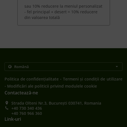
sau 10% reducere la meniul personalizat
- fel principal + desert = 10% reducere
din valoarea totală
.
Politica de confidențialitate
Termeni și condiții de utilizare
.
Modificări ale politicii privind modulele cookie
Contactează-ne
Strada Olteni Nr.3, București 030741, Romania
+40 730 340 436
+40 760 966 360
Link-uri