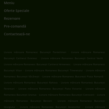
Meniu
Oferte Speciale
Rezervare
Pre-comandă
Contactează-ne
.
Livrare mâncare Romanesc București Pantelimon
Livrare mâncare Romanesc
.
.
București Cartierul Evreiesc
Livrare mâncare Romanesc București Centrul Vechi
.
Livrare mâncare Romanesc București Cartierul Armenesc
Livrare mâncare Romanesc
.
.
București Vitan
Livrare mâncare Romanesc București Tineretului
Livrare mâncare
.
.
Romanesc București Văcărești
Livrare mâncare Romanesc București Piața Romană
.
Livrare mâncare Romanesc București Rahova
Livrare mâncare Romanesc București
.
.
Ferentari
Livrare mâncare Romanesc București Piata Victoriei
Livrare mâncare
.
.
Romanesc București Uranus
Livrare mâncare Romanesc București Cotroceni
Livrare
.
mâncare Romanesc București Berceni
Livrare mâncare Romanesc București
.
.
Giurgiului
Livrare mâncare Romanesc București Aviatorilor
Livrare mâncare