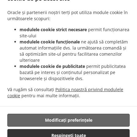
.
.
Aviației
Livrare mâncare Romanesc București Pajura
Livrare mâncare Romanesc
.
.
București Dămăroaia
Livrare mâncare Romanesc București Băneasa
Livrare
Oracle și partenerii noștri terți pot utiliza module cookie în
.
mâncare Romanesc București Sector 3
Livrare mâncare Romanesc București Sector 4
următoarele scopuri:
.
.
Livrare mâncare Romanesc București Sector 1
Livrare mâncare Romanesc București
modulele cookie strict necesare
permit funcționarea
.
.
Sector 2
Livrare mâncare Romanesc București Sector 5
Livrare mâncare Romanesc
site-ului
.
.
București Sector 6
Livrare mâncare Romanesc București Fundeni
Livrare mâncare
modulele cookie funcționale
ne ajută să completăm
automat informațiile dvs. la următoarea comandă și
.
.
Romanesc București
Livrare mâncare Romanesc Popești-Leordeni Sector 3
Livrare
să optimizăm site-ul pentru facilitarea comenzilor
.
mâncare Romanesc Popești-Leordeni Sector 4
Livrare mâncare Romanesc Popești-
ulterioare
.
.
Leordeni
Livrare mâncare Romanesc Dobroești Fundeni
Livrare mâncare Romanesc
modulele cookie de publicitate
permit publicitatea
.
.
Dobroești Sector 2
Livrare mâncare Romanesc Dobroești
Livrare mâncare
bazată pe interes și conținutul personalizat pe
browserele și dispozitivele dvs.
.
.
Romanesc Voluntari Pipera
Livrare mâncare Romanesc Voluntari Sector 2
Livrare
.
.
mâncare Romanesc Voluntari
Livrare mâncare Romanesc Măgurele
Livrare
Vă rugăm să consultați
Politica noastră privind modulele
.
.
mâncare Romanesc Jilava
Livrare mâncare Romanesc Bragadiru
Livrare mâncare
cookie
pentru mai multe informații.
.
.
.
International
Livrare mâncare Traditional
Serviciul de livrare Salate
Mâncare
pentru acasă cu livrare
Modificați preferințele
Respingeți toate