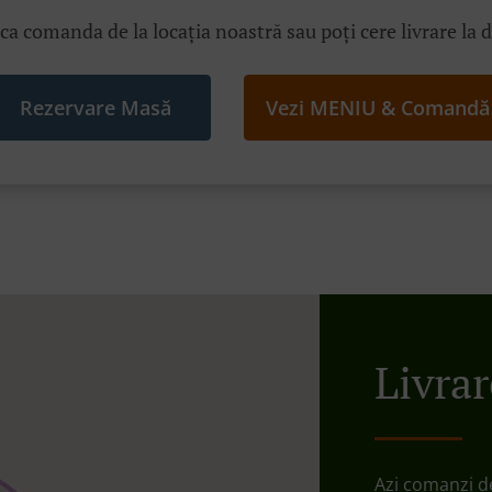
ica comanda de la locația noastră sau poți cere livrare la 
Rezervare Masă
Vezi MENIU & Comandă
Livra
Azi comanzi d