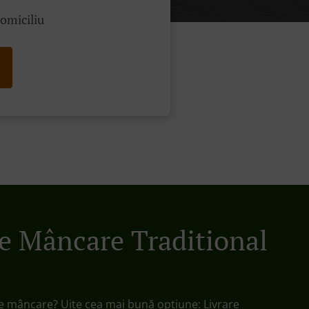
domiciliu
re Mâncare Traditional
e mâncare? Uite cea mai bună opțiune: Livrare