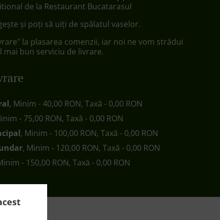
tional de la Restaurant Bucatarasul
egește și poți să uiți de spălatul vaselor.
vrare" la plasarea comenzii, iar noi ne vom strădui
l mai bun serviciu de livrare.
vrare
ral
, Minim - 40,00 RON, Taxă - 0,00 RON
Minim - 75,00 RON, Taxă - 0,00 RON
ncipal
, Minim - 100,00 RON, Taxă - 0,00 RON
cundar
, Minim - 120,00 RON, Taxă - 0,00 RON
 Minim - 150,00 RON, Taxă - 0,00 RON
acest