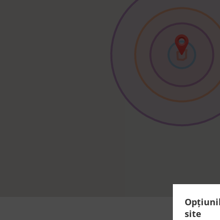
Opțiuni
site