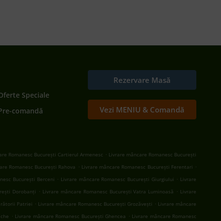
Rezervare Masă
Oferte Speciale
Vezi MENIU & Comandă
Pre-comandă
.
are Romanesc București Cartierul Armenesc
Livrare mâncare Romanesc București
.
.
are Romanesc București Rahova
Livrare mâncare Romanesc București Ferentari
.
.
nesc București Berceni
Livrare mâncare Romanesc București Giurgiului
Livrare
.
.
ești Dorobanți
Livrare mâncare Romanesc București Vatra Luminoasă
Livrare
.
.
ătorii Patriei
Livrare mâncare Romanesc București Grozăvești
Livrare mâncare
.
.
ache
Livrare mâncare Romanesc București Ghencea
Livrare mâncare Romanesc