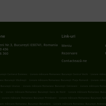
-ne
Link-uri
eni Nr.3, București 030741, Romania
Meniu
0 436
Rezervare
6 360
Contactează-ne
.
.
rești Cartierul Evreiesc
Livrare mâncare Romanesc București Centrul Vechi
Livrare mânc
.
.
sc București Văcărești
Livrare mâncare Romanesc București Piața Romană
Livrare mânc
.
.
București Uranus
Livrare mâncare Romanesc București Cotroceni
Livrare mâncare Roma
.
.
Tei
Livrare mâncare Romanesc București Gara de Nord
Livrare mâncare Romanesc Bucur
.
.
Livrare mâncare Romanesc București Primăverii
Livrare mâncare Romanesc București Apăr
.
rare mâncare Romanesc București Belvedere
Livrare mâncare Romanesc București Andron