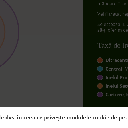
mâncare Tradi
Vei fi tratat r
Selectează "Li
să-ți oferim ce
Taxă de li
Ultracent
Central
, 
Inelul Pri
Inelul Se
Cartiere
,
le dvs. în ceea ce privește modulele cookie de pe 