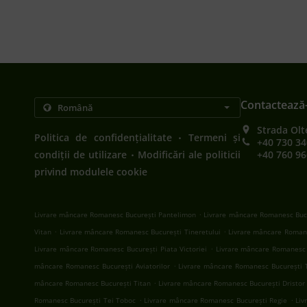
Contactează
Strada Olt
.
Politica de confidențialitate
Termeni și
+40 730 34
.
condiții de utilizare
Modificări ale politicii
+40 760 96
privind modulele cookie
.
Livrare mâncare Romanesc București Pantelimon
Livrare mâncare Romanesc Bucu
.
.
Vitan
Livrare mâncare Romanesc București Tineretului
Livrare mâncare Romane
.
Livrare mâncare Romanesc București Piata Victoriei
Livrare mâncare Romanesc 
.
mâncare Romanesc București Aviatorilor
Livrare mâncare Romanesc București 
.
mâncare Romanesc București Titan
Livrare mâncare Romanesc București Dristor
.
.
Romanesc București Tei Toboc
Livrare mâncare Romanesc București Regie
Liv