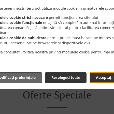
artenerii noștri terți pot utiliza module cookie în următoarele scopu
dă Mâncare Online Cu L
lele cookie strict necesare
permit funcționarea site-ului
lele cookie funcționale
ne ajută să completăm automat informații
toarea comandă și să optimizăm site-ul pentru facilitarea comenzi
rioare
lele cookie de publicitate
permit publicitatea bazată pe interes ș
inutul personalizat pe browserele și dispozitivele dvs.
em încântați să preluăm comanda ta online. Explorează pe în
ă consultați
Politica noastră privind modulele cookie
pentru mai m
 te-ai decis ce dorești să mănânci. După aceea, în aproxim
comanda ta și îți vom afișa timpul de livrare.
dificați preferințele
Respingeți toate
Acceptați 
Oferte Speciale