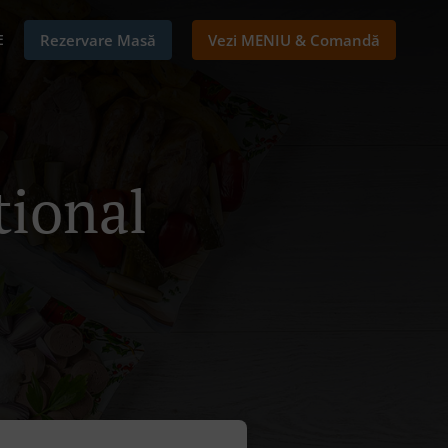
E
Rezervare Masă
Vezi MENIU & Comandă
tional