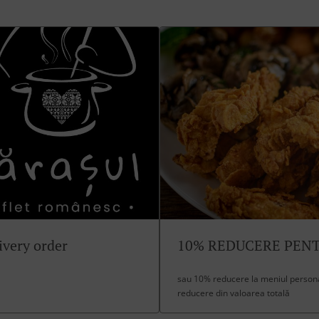
ivery order
10% REDUCERE PEN
sau 10% reducere la meniul personal
reducere din valoarea totală