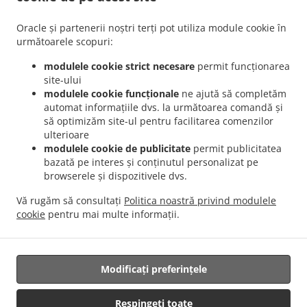
.
.
Aviației
Livrare mâncare Romanesc București Pajura
Livrare mâncare Romanesc
.
.
București Dămăroaia
Livrare mâncare Romanesc București Băneasa
Livrare
Oracle și partenerii noștri terți pot utiliza module cookie în
.
mâncare Romanesc București Sector 3
Livrare mâncare Romanesc București Sector 4
următoarele scopuri:
.
.
Livrare mâncare Romanesc București Sector 1
Livrare mâncare Romanesc București
modulele cookie strict necesare
permit funcționarea
.
.
Sector 2
Livrare mâncare Romanesc București Sector 5
Livrare mâncare Romanesc
site-ului
.
.
București Sector 6
Livrare mâncare Romanesc București Fundeni
Livrare mâncare
modulele cookie funcționale
ne ajută să completăm
automat informațiile dvs. la următoarea comandă și
.
.
Romanesc București
Livrare mâncare Romanesc Popești-Leordeni Sector 3
Livrare
să optimizăm site-ul pentru facilitarea comenzilor
.
mâncare Romanesc Popești-Leordeni Sector 4
Livrare mâncare Romanesc Popești-
ulterioare
.
.
Leordeni
Livrare mâncare Romanesc Dobroești Fundeni
Livrare mâncare Romanesc
modulele cookie de publicitate
permit publicitatea
.
.
Dobroești Sector 2
Livrare mâncare Romanesc Dobroești
Livrare mâncare
bazată pe interes și conținutul personalizat pe
browserele și dispozitivele dvs.
.
.
Romanesc Voluntari Pipera
Livrare mâncare Romanesc Voluntari Sector 2
Livrare
.
.
mâncare Romanesc Voluntari
Livrare mâncare Romanesc Măgurele
Livrare
Vă rugăm să consultați
Politica noastră privind modulele
.
.
mâncare Romanesc Jilava
Livrare mâncare Romanesc Bragadiru
Livrare mâncare
cookie
pentru mai multe informații.
.
.
.
International
Livrare mâncare Traditional
Serviciul de livrare Salate
Mâncare
pentru acasă cu livrare
Modificați preferințele
Respingeți toate