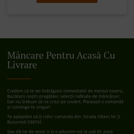
Mâncare Pentru Acasă Cu
Livrare
Credem că te vei îndrăgosti iremediabil de meniul nostru.
Bucătarii noștri pregătesc selecții rafinate de mâncăruri.
Dar nu trebuie să ne crezi pe cuvânt. Plasează o comandă
și convinge-te singur!
Te așteptăm să-ți ridici comanda din: Strada Olteni Nr.3,
București 030741
Sau dă-ne de veste și ți-o aducem noi la ușă (în zona