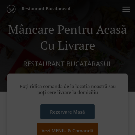
Restaurant Bucatarasul
Mâncare Pentru Acasă
Cu Livrare
RESTAURANT BUCATARASUL
Poți ridica comanda de la locația noastră sau
poți cere livrare la domiciliu
Rezervare Masă
Vezi MENIU & Comandă