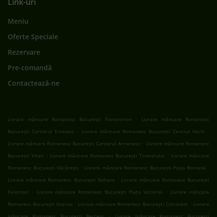
Link-uri
Meniu
Oferte Speciale
Rezervare
Pre-comandă
Contactează-ne
.
Livrare mâncare Romanesc București Pantelimon
Livrare mâncare Romanesc
.
.
București Cartierul Evreiesc
Livrare mâncare Romanesc București Centrul Vechi
.
Livrare mâncare Romanesc București Cartierul Armenesc
Livrare mâncare Romanesc
.
.
București Vitan
Livrare mâncare Romanesc București Tineretului
Livrare mâncare
.
.
Romanesc București Văcărești
Livrare mâncare Romanesc București Piața Romană
.
Livrare mâncare Romanesc București Rahova
Livrare mâncare Romanesc București
.
.
Ferentari
Livrare mâncare Romanesc București Piata Victoriei
Livrare mâncare
.
.
Romanesc București Uranus
Livrare mâncare Romanesc București Cotroceni
Livrare
.
mâncare Romanesc București Berceni
Livrare mâncare Romanesc București