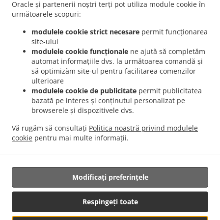
București Dămăroaia
Livrare mâncare Romanesc București Băneasa
Livrare
Oracle și partenerii noștri terți pot utiliza module cookie în
.
mâncare Romanesc București Sector 3
Livrare mâncare Romanesc București Sector 4
următoarele scopuri:
.
.
Livrare mâncare Romanesc București Sector 1
Livrare mâncare Romanesc București
modulele cookie strict necesare
permit funcționarea
.
.
Sector 2
Livrare mâncare Romanesc București Sector 5
Livrare mâncare Romanesc
site-ului
.
.
București Sector 6
Livrare mâncare Romanesc București Fundeni
Livrare mâncare
modulele cookie funcționale
ne ajută să completăm
automat informațiile dvs. la următoarea comandă și
.
.
Romanesc București
Livrare mâncare Romanesc Popești-Leordeni Sector 3
Livrare
să optimizăm site-ul pentru facilitarea comenzilor
.
mâncare Romanesc Popești-Leordeni Sector 4
Livrare mâncare Romanesc Popești-
ulterioare
.
.
Leordeni
Livrare mâncare Romanesc Dobroești Fundeni
Livrare mâncare Romanesc
modulele cookie de publicitate
permit publicitatea
.
.
Dobroești Sector 2
Livrare mâncare Romanesc Dobroești
Livrare mâncare
bazată pe interes și conținutul personalizat pe
browserele și dispozitivele dvs.
.
.
Romanesc Voluntari Pipera
Livrare mâncare Romanesc Voluntari Sector 2
Livrare
.
.
mâncare Romanesc Voluntari
Livrare mâncare Romanesc Măgurele
Livrare
Vă rugăm să consultați
Politica noastră privind modulele
.
.
mâncare Romanesc Jilava
Livrare mâncare Romanesc Bragadiru
Livrare mâncare
cookie
pentru mai multe informații.
.
.
.
International
Livrare mâncare Traditional
Serviciul de livrare Salate
Mâncare
pentru acasă cu livrare
Modificați preferințele
Respingeți toate