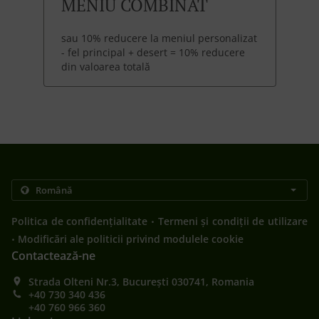
MENIU COMBINAT
sau 10% reducere la meniul personalizat
- fel principal + desert = 10% reducere
din valoarea totală
.
Politica de confidențialitate
Termeni și condiții de utilizare
.
Modificări ale politicii privind modulele cookie
Contactează-ne
Strada Olteni Nr.3, București 030741, Romania
+40 730 340 436
+40 760 966 360