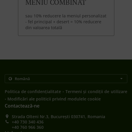
MENIU COMBINAT
sau 10% reducere la meniul personalizat
- fel principal + desert = 10% reducere
din valoarea totală
.
Politica de confidențialitate
Termeni și condiții de utilizare
.
Modificări ale politicii privind modulele cookie
Contactează-ne
Strada Olteni Nr.3, București 030741, Romania
+40 730 340 436
+40 760 966 360