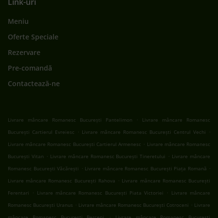
Link-uri
Meniu
Oferte Speciale
Rezervare
Pre-comandă
Contactează-ne
.
Livrare mâncare Romanesc București Pantelimon
Livrare mâncare Romanesc
.
.
București Cartierul Evreiesc
Livrare mâncare Romanesc București Centrul Vechi
.
Livrare mâncare Romanesc București Cartierul Armenesc
Livrare mâncare Romanesc
.
.
București Vitan
Livrare mâncare Romanesc București Tineretului
Livrare mâncare
.
.
Romanesc București Văcărești
Livrare mâncare Romanesc București Piața Romană
.
Livrare mâncare Romanesc București Rahova
Livrare mâncare Romanesc București
.
.
Ferentari
Livrare mâncare Romanesc București Piata Victoriei
Livrare mâncare
.
.
Romanesc București Uranus
Livrare mâncare Romanesc București Cotroceni
Livrare
.
mâncare Romanesc București Berceni
Livrare mâncare Romanesc București