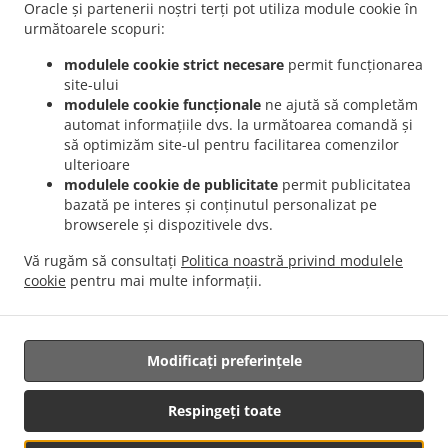
București Dămăroaia
Livrare mâncare Romanesc București Băneasa
Livrare
Oracle și partenerii noștri terți pot utiliza module cookie în
.
mâncare Romanesc București Sector 3
Livrare mâncare Romanesc București Sector 4
următoarele scopuri:
.
.
Livrare mâncare Romanesc București Sector 1
Livrare mâncare Romanesc București
modulele cookie strict necesare
permit funcționarea
.
.
Sector 2
Livrare mâncare Romanesc București Sector 5
Livrare mâncare Romanesc
site-ului
.
.
București Sector 6
Livrare mâncare Romanesc București Fundeni
Livrare mâncare
modulele cookie funcționale
ne ajută să completăm
automat informațiile dvs. la următoarea comandă și
.
.
Romanesc București
Livrare mâncare Romanesc Popești-Leordeni Sector 3
Livrare
să optimizăm site-ul pentru facilitarea comenzilor
.
mâncare Romanesc Popești-Leordeni Sector 4
Livrare mâncare Romanesc Popești-
ulterioare
.
.
Leordeni
Livrare mâncare Romanesc Dobroești Fundeni
Livrare mâncare Romanesc
modulele cookie de publicitate
permit publicitatea
.
.
Dobroești Sector 2
Livrare mâncare Romanesc Dobroești
Livrare mâncare
bazată pe interes și conținutul personalizat pe
browserele și dispozitivele dvs.
.
.
Romanesc Voluntari Pipera
Livrare mâncare Romanesc Voluntari Sector 2
Livrare
.
.
mâncare Romanesc Voluntari
Livrare mâncare Romanesc Măgurele
Livrare
Vă rugăm să consultați
Politica noastră privind modulele
.
.
mâncare Romanesc Jilava
Livrare mâncare Romanesc Bragadiru
Livrare mâncare
cookie
pentru mai multe informații.
.
.
.
International
Livrare mâncare Traditional
Serviciul de livrare Salate
Mâncare
pentru acasă cu livrare
Modificați preferințele
Respingeți toate