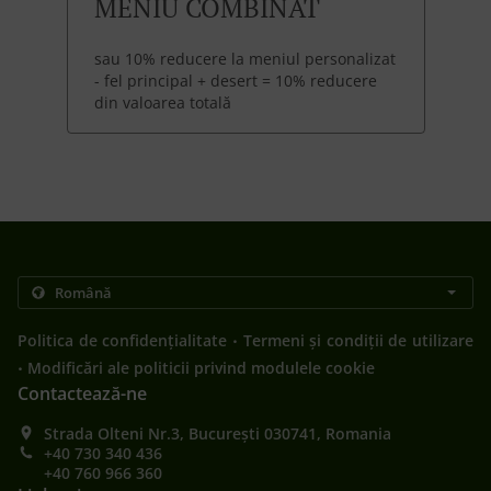
MENIU COMBINAT
sau 10% reducere la meniul personalizat
- fel principal + desert = 10% reducere
din valoarea totală
.
Politica de confidențialitate
Termeni și condiții de utilizare
.
Modificări ale politicii privind modulele cookie
Contactează-ne
Strada Olteni Nr.3, București 030741, Romania
+40 730 340 436
+40 760 966 360