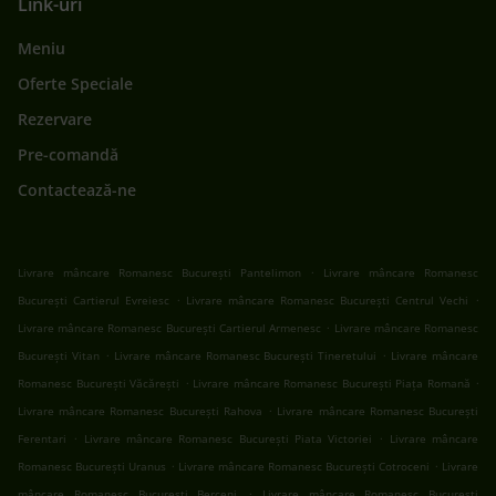
Link-uri
Meniu
Oferte Speciale
Rezervare
Pre-comandă
Contactează-ne
.
Livrare mâncare Romanesc București Pantelimon
Livrare mâncare Romanesc
.
.
București Cartierul Evreiesc
Livrare mâncare Romanesc București Centrul Vechi
.
Livrare mâncare Romanesc București Cartierul Armenesc
Livrare mâncare Romanesc
.
.
București Vitan
Livrare mâncare Romanesc București Tineretului
Livrare mâncare
.
.
Romanesc București Văcărești
Livrare mâncare Romanesc București Piața Romană
.
Livrare mâncare Romanesc București Rahova
Livrare mâncare Romanesc București
.
.
Ferentari
Livrare mâncare Romanesc București Piata Victoriei
Livrare mâncare
.
.
Romanesc București Uranus
Livrare mâncare Romanesc București Cotroceni
Livrare
.
mâncare Romanesc București Berceni
Livrare mâncare Romanesc București