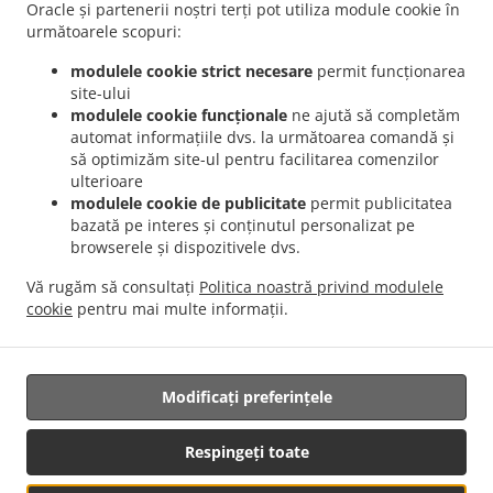
București Dămăroaia
Livrare mâncare Romanesc București Băneasa
Livrare
Oracle și partenerii noștri terți pot utiliza module cookie în
.
mâncare Romanesc București Sector 3
Livrare mâncare Romanesc București Sector 4
următoarele scopuri:
.
.
Livrare mâncare Romanesc București Sector 1
Livrare mâncare Romanesc București
modulele cookie strict necesare
permit funcționarea
.
.
Sector 2
Livrare mâncare Romanesc București Sector 5
Livrare mâncare Romanesc
site-ului
.
.
București Sector 6
Livrare mâncare Romanesc București Fundeni
Livrare mâncare
modulele cookie funcționale
ne ajută să completăm
automat informațiile dvs. la următoarea comandă și
.
.
Romanesc București
Livrare mâncare Romanesc Popești-Leordeni Sector 3
Livrare
să optimizăm site-ul pentru facilitarea comenzilor
.
mâncare Romanesc Popești-Leordeni Sector 4
Livrare mâncare Romanesc Popești-
ulterioare
.
.
Leordeni
Livrare mâncare Romanesc Dobroești Fundeni
Livrare mâncare Romanesc
modulele cookie de publicitate
permit publicitatea
.
.
Dobroești Sector 2
Livrare mâncare Romanesc Dobroești
Livrare mâncare
bazată pe interes și conținutul personalizat pe
browserele și dispozitivele dvs.
.
.
Romanesc Voluntari Pipera
Livrare mâncare Romanesc Voluntari Sector 2
Livrare
.
.
mâncare Romanesc Voluntari
Livrare mâncare Romanesc Măgurele
Livrare
Vă rugăm să consultați
Politica noastră privind modulele
.
.
mâncare Romanesc Jilava
Livrare mâncare Romanesc Bragadiru
Livrare mâncare
cookie
pentru mai multe informații.
.
.
.
International
Livrare mâncare Traditional
Serviciul de livrare Salate
Mâncare
pentru acasă cu livrare
Modificați preferințele
Respingeți toate