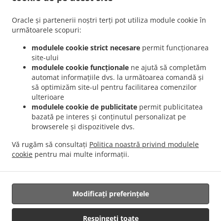
.
.
Aviației
Livrare mâncare Romanesc București Pajura
Livrare mâncare Romanesc
.
.
București Dămăroaia
Livrare mâncare Romanesc București Băneasa
Livrare
Oracle și partenerii noștri terți pot utiliza module cookie în
.
mâncare Romanesc București Sector 3
Livrare mâncare Romanesc București Sector 4
următoarele scopuri:
.
.
Livrare mâncare Romanesc București Sector 1
Livrare mâncare Romanesc București
modulele cookie strict necesare
permit funcționarea
.
.
Sector 2
Livrare mâncare Romanesc București Sector 5
Livrare mâncare Romanesc
site-ului
.
.
București Sector 6
Livrare mâncare Romanesc București Fundeni
Livrare mâncare
modulele cookie funcționale
ne ajută să completăm
automat informațiile dvs. la următoarea comandă și
.
.
Romanesc București
Livrare mâncare Romanesc Popești-Leordeni Sector 3
Livrare
să optimizăm site-ul pentru facilitarea comenzilor
.
mâncare Romanesc Popești-Leordeni Sector 4
Livrare mâncare Romanesc Popești-
ulterioare
.
.
Leordeni
Livrare mâncare Romanesc Dobroești Fundeni
Livrare mâncare Romanesc
modulele cookie de publicitate
permit publicitatea
.
.
Dobroești Sector 2
Livrare mâncare Romanesc Dobroești
Livrare mâncare
bazată pe interes și conținutul personalizat pe
browserele și dispozitivele dvs.
.
.
Romanesc Voluntari Pipera
Livrare mâncare Romanesc Voluntari Sector 2
Livrare
.
.
mâncare Romanesc Voluntari
Livrare mâncare Romanesc Măgurele
Livrare
Vă rugăm să consultați
Politica noastră privind modulele
.
.
mâncare Romanesc Jilava
Livrare mâncare Romanesc Bragadiru
Livrare mâncare
cookie
pentru mai multe informații.
.
.
.
International
Livrare mâncare Traditional
Serviciul de livrare Salate
Mâncare
pentru acasă cu livrare
Modificați preferințele
Respingeți toate