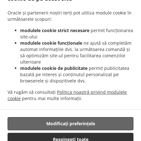
.
.
Aviației
Livrare mâncare Romanesc București Pajura
Livrare mâncare Romanesc
.
.
București Dămăroaia
Livrare mâncare Romanesc București Băneasa
Livrare
Oracle și partenerii noștri terți pot utiliza module cookie în
.
mâncare Romanesc București Sector 3
Livrare mâncare Romanesc București Sector 4
următoarele scopuri:
.
.
Livrare mâncare Romanesc București Sector 1
Livrare mâncare Romanesc București
modulele cookie strict necesare
permit funcționarea
.
.
Sector 2
Livrare mâncare Romanesc București Sector 5
Livrare mâncare Romanesc
site-ului
.
.
București Sector 6
Livrare mâncare Romanesc București Fundeni
Livrare mâncare
modulele cookie funcționale
ne ajută să completăm
automat informațiile dvs. la următoarea comandă și
.
.
Romanesc București
Livrare mâncare Romanesc Popești-Leordeni Sector 3
Livrare
să optimizăm site-ul pentru facilitarea comenzilor
.
mâncare Romanesc Popești-Leordeni Sector 4
Livrare mâncare Romanesc Popești-
ulterioare
.
.
Leordeni
Livrare mâncare Romanesc Dobroești Fundeni
Livrare mâncare Romanesc
modulele cookie de publicitate
permit publicitatea
.
.
Dobroești Sector 2
Livrare mâncare Romanesc Dobroești
Livrare mâncare
bazată pe interes și conținutul personalizat pe
browserele și dispozitivele dvs.
.
.
Romanesc Voluntari Pipera
Livrare mâncare Romanesc Voluntari Sector 2
Livrare
.
.
mâncare Romanesc Voluntari
Livrare mâncare Romanesc Măgurele
Livrare
Vă rugăm să consultați
Politica noastră privind modulele
.
.
mâncare Romanesc Jilava
Livrare mâncare Romanesc Bragadiru
Livrare mâncare
cookie
pentru mai multe informații.
.
.
.
International
Livrare mâncare Traditional
Serviciul de livrare Salate
Mâncare
pentru acasă cu livrare
Modificați preferințele
Respingeți toate