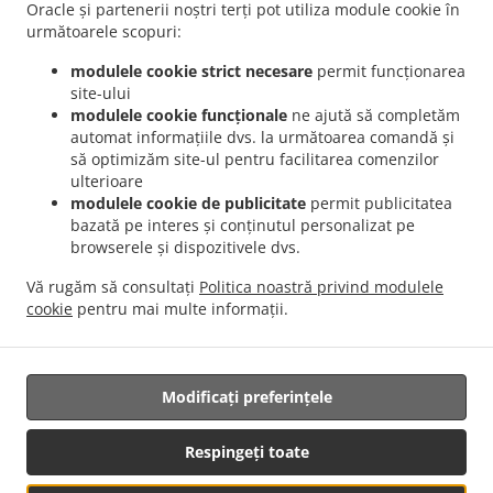
București Dămăroaia
Livrare mâncare Romanesc București Băneasa
Livrare
Oracle și partenerii noștri terți pot utiliza module cookie în
.
mâncare Romanesc București Sector 3
Livrare mâncare Romanesc București Sector 4
următoarele scopuri:
.
.
Livrare mâncare Romanesc București Sector 1
Livrare mâncare Romanesc București
modulele cookie strict necesare
permit funcționarea
.
.
Sector 2
Livrare mâncare Romanesc București Sector 5
Livrare mâncare Romanesc
site-ului
.
.
București Sector 6
Livrare mâncare Romanesc București Fundeni
Livrare mâncare
modulele cookie funcționale
ne ajută să completăm
automat informațiile dvs. la următoarea comandă și
.
.
Romanesc București
Livrare mâncare Romanesc Popești-Leordeni Sector 3
Livrare
să optimizăm site-ul pentru facilitarea comenzilor
.
mâncare Romanesc Popești-Leordeni Sector 4
Livrare mâncare Romanesc Popești-
ulterioare
.
.
Leordeni
Livrare mâncare Romanesc Dobroești Fundeni
Livrare mâncare Romanesc
modulele cookie de publicitate
permit publicitatea
.
.
Dobroești Sector 2
Livrare mâncare Romanesc Dobroești
Livrare mâncare
bazată pe interes și conținutul personalizat pe
browserele și dispozitivele dvs.
.
.
Romanesc Voluntari Pipera
Livrare mâncare Romanesc Voluntari Sector 2
Livrare
.
.
mâncare Romanesc Voluntari
Livrare mâncare Romanesc Măgurele
Livrare
Vă rugăm să consultați
Politica noastră privind modulele
.
.
mâncare Romanesc Jilava
Livrare mâncare Romanesc Bragadiru
Livrare mâncare
cookie
pentru mai multe informații.
.
.
.
International
Livrare mâncare Traditional
Serviciul de livrare Salate
Mâncare
pentru acasă cu livrare
Modificați preferințele
Respingeți toate