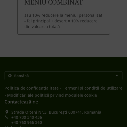
MENIU COMBINAT
sau 10% reducere la meniul personalizat
- fel principal + desert = 10% reducere
din valoarea totală
.
Politica de confidențialitate
Termeni și condiții de utilizare
.
Modificări ale politicii privind modulele cookie
Contactează-ne
Strada Olteni Nr.3, București 030741, Romania
+40 730 340 436
+40 760 966 360