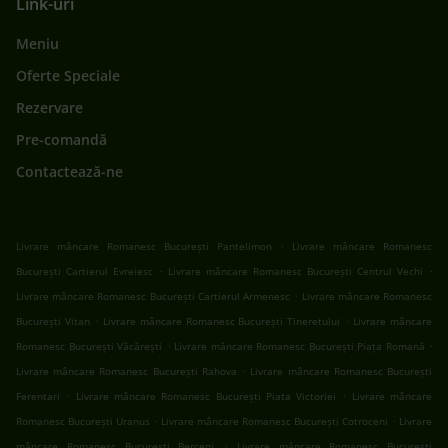
Link-uri
Meniu
Oferte Speciale
Rezervare
Pre-comandă
Contactează-ne
.
Livrare mâncare Romanesc București Pantelimon
Livrare mâncare Romanesc
.
.
București Cartierul Evreiesc
Livrare mâncare Romanesc București Centrul Vechi
.
Livrare mâncare Romanesc București Cartierul Armenesc
Livrare mâncare Romanesc
.
.
București Vitan
Livrare mâncare Romanesc București Tineretului
Livrare mâncare
.
.
Romanesc București Văcărești
Livrare mâncare Romanesc București Piața Romană
.
Livrare mâncare Romanesc București Rahova
Livrare mâncare Romanesc București
.
.
Ferentari
Livrare mâncare Romanesc București Piata Victoriei
Livrare mâncare
.
.
Romanesc București Uranus
Livrare mâncare Romanesc București Cotroceni
Livrare
.
mâncare Romanesc București Berceni
Livrare mâncare Romanesc București