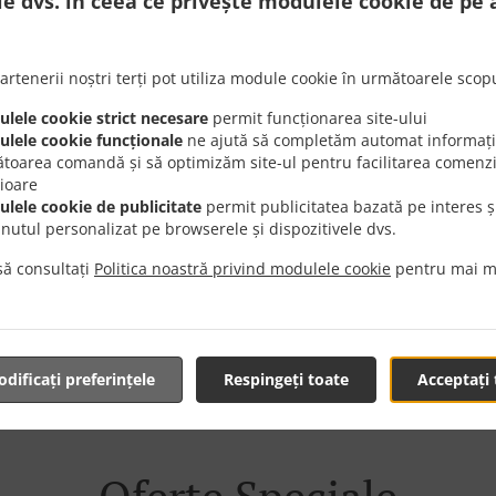
le dvs. în ceea ce privește modulele cookie de pe 
artenerii noștri terți pot utiliza module cookie în următoarele scopu
lele cookie strict necesare
permit funcționarea site-ului
care Cu Livrare În Bucur
lele cookie funcționale
ne ajută să completăm automat informații
toarea comandă și să optimizăm site-ul pentru facilitarea comenzi
rioare
lele cookie de publicitate
permit publicitatea bazată pe interes ș
inutul personalizat pe browserele și dispozitivele dvs.
ă consultați
Politica noastră privind modulele cookie
pentru mai m
ona București Băneasa și suntem încântați să preluăm coma
ostru online și plasează comanda atunci când te-ai decis ce
v 1 minut noi vom confirma comanda ta și îți vom afișa timp
dificați preferințele
Respingeți toate
Acceptați 
Oferte Speciale