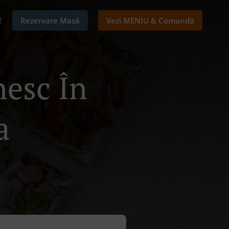
E
Rezervare Masă
Vezi MENIU & Comandă
esc În
a