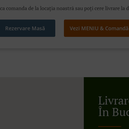
ica comanda de la locația noastră sau poți cere livrare la 
Rezervare Masă
Vezi MENIU & Comandă
Livra
În Bu