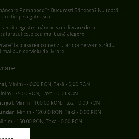
 mâncare Romanesc în București Băneasa? Nu toată
 are timp să gătească.
ii servit regește, mâncarea cu livrare de la
catarasul este cea mai bună alegere.
vrare" la plasarea comenzii, iar noi ne vom strădui
l mai bun serviciu de livrare.
vrare
ral
, Minim - 40,00 RON, Taxă - 0,00 RON
Minim - 75,00 RON, Taxă - 0,00 RON
ncipal
, Minim - 100,00 RON, Taxă - 0,00 RON
cundar
, Minim - 120,00 RON, Taxă - 0,00 RON
 Minim - 150,00 RON, Taxă - 0,00 RON