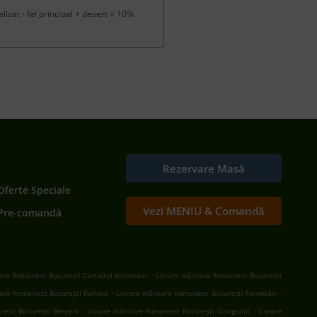
izat - fel principal + desert = 10%
Rezervare Masă
Oferte Speciale
Vezi MENIU & Comandă
Pre-comandă
.
are Romanesc București Cartierul Armenesc
Livrare mâncare Romanesc București
.
.
are Romanesc București Rahova
Livrare mâncare Romanesc București Ferentari
.
.
nesc București Berceni
Livrare mâncare Romanesc București Giurgiului
Livrare