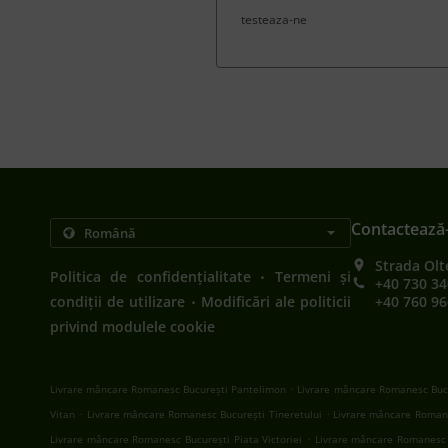
testeaza-ne
Contactează
Strada Olt
.
Politica de confidențialitate
Termeni și
+40 730 34
.
condiții de utilizare
Modificări ale politicii
+40 760 96
privind modulele cookie
.
Livrare mâncare Romanesc București Pantelimon
Livrare mâncare Romanesc Bucu
.
.
Vitan
Livrare mâncare Romanesc București Tineretului
Livrare mâncare Romane
.
Livrare mâncare Romanesc București Piata Victoriei
Livrare mâncare Romanesc 