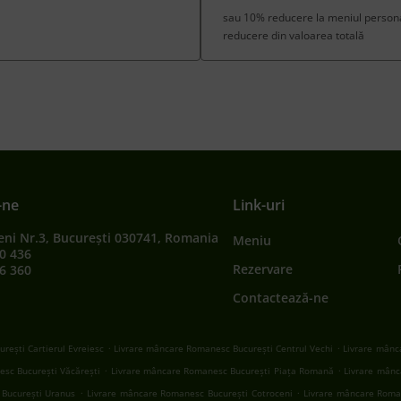
sau 10% reducere la meniul personal
reducere din valoarea totală
-ne
Link-uri
eni Nr.3, București 030741, Romania
Meniu
0 436
Rezervare
6 360
Contactează-ne
.
.
rești Cartierul Evreiesc
Livrare mâncare Romanesc București Centrul Vechi
Livrare mânc
.
.
sc București Văcărești
Livrare mâncare Romanesc București Piața Romană
Livrare mânc
.
.
București Uranus
Livrare mâncare Romanesc București Cotroceni
Livrare mâncare Roma