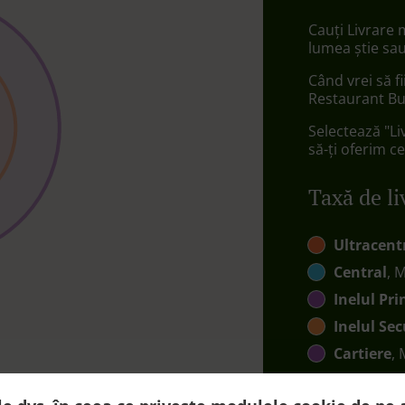
Cauți Livrare
lumea știe sau
Când vrei să f
Restaurant Bu
Selectează "Li
să-ți oferim ce
Taxă de li
Ultracent
Central
, 
Inelul Pri
Inelul Se
Cartiere
,