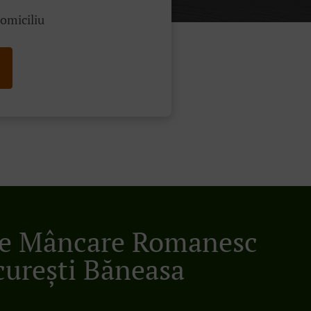
domiciliu
re Mâncare Romanesc
curești Băneasa