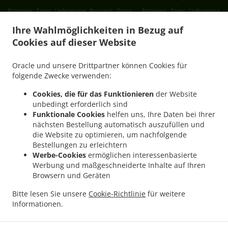
.
Romanesc Essen Lieferservice București Ozana
Romanesc Essen Lieferservice
.
.
București Progresul
Romanesc Essen Lieferservice București Cartierul Francez
Ihre Wahlmöglichkeiten in Bezug auf
.
Romanesc Essen Lieferservice București Aviației
Romanesc Essen Lieferservice
Cookies auf dieser Website
.
.
București Pajura
Romanesc Essen Lieferservice București Dămăroaia
Romanesc
.
Essen Lieferservice București Băneasa
Romanesc Essen Lieferservice București
Oracle und unsere Drittpartner können Cookies für
.
.
Sector 3
Romanesc Essen Lieferservice București Sector 4
Romanesc Essen
folgende Zwecke verwenden:
.
.
Lieferservice București Sector 1
Romanesc Essen Lieferservice București Sector 2
Cookies, die für das Funktionieren
der Website
.
Romanesc Essen Lieferservice București Sector 5
Romanesc Essen Lieferservice
unbedingt erforderlich sind
.
.
București Sector 6
Romanesc Essen Lieferservice București Fundeni
Romanesc
Funktionale Cookies
helfen uns, Ihre Daten bei Ihrer
nächsten Bestellung automatisch auszufüllen und
.
Essen Lieferservice București
Romanesc Essen Lieferservice Popești-Leordeni Sector
die Website zu optimieren, um nachfolgende
.
.
3
Romanesc Essen Lieferservice Popești-Leordeni Sector 4
Romanesc Essen
Bestellungen zu erleichtern
.
.
Lieferservice Popești-Leordeni
Romanesc Essen Lieferservice Dobroești Fundeni
Werbe-Cookies
ermöglichen interessenbasierte
.
Romanesc Essen Lieferservice Dobroești Sector 2
Romanesc Essen Lieferservice
Werbung und maßgeschneiderte Inhalte auf Ihren
Browsern und Geräten
.
.
Dobroești
Romanesc Essen Lieferservice Voluntari Pipera
Romanesc Essen
.
.
Lieferservice Voluntari Sector 2
Romanesc Essen Lieferservice Voluntari
Romanesc
Bitte lesen Sie unsere
Cookie-Richtlinie
für weitere
.
.
Essen Lieferservice Măgurele
Romanesc Essen Lieferservice Jilava
Romanesc Essen
Informationen.
.
.
Lieferservice Bragadiru
International Essen Lieferservice
Traditional Essen
.
.
Lieferservice
Salate Lieferservice
Essen zum mitnehmen und zum Liefern