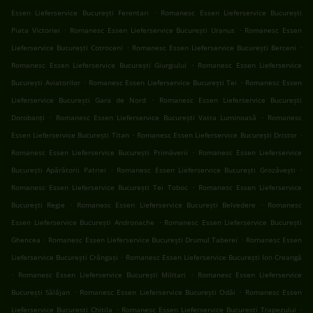
.
Essen Lieferservice București Ferentari
Romanesc Essen Lieferservice București
.
.
Piata Victoriei
Romanesc Essen Lieferservice București Uranus
Romanesc Essen
.
.
Lieferservice București Cotroceni
Romanesc Essen Lieferservice București Berceni
.
Romanesc Essen Lieferservice București Giurgiului
Romanesc Essen Lieferservice
.
.
București Aviatorilor
Romanesc Essen Lieferservice București Tei
Romanesc Essen
.
Lieferservice București Gara de Nord
Romanesc Essen Lieferservice București
.
.
Dorobanți
Romanesc Essen Lieferservice București Vatra Luminoasă
Romanesc
.
.
Essen Lieferservice București Titan
Romanesc Essen Lieferservice București Dristor
.
Romanesc Essen Lieferservice București Primăverii
Romanesc Essen Lieferservice
.
.
București Apărătorii Patriei
Romanesc Essen Lieferservice București Grozăvești
.
Romanesc Essen Lieferservice București Tei Toboc
Romanesc Essen Lieferservice
.
.
București Regie
Romanesc Essen Lieferservice București Belvedere
Romanesc
.
Essen Lieferservice București Andronache
Romanesc Essen Lieferservice București
.
.
Ghencea
Romanesc Essen Lieferservice București Drumul Taberei
Romanesc Essen
.
Lieferservice București Crângași
Romanesc Essen Lieferservice București Ion Creangă
.
.
Romanesc Essen Lieferservice București Militari
Romanesc Essen Lieferservice
.
.
București Sălăjan
Romanesc Essen Lieferservice București Odăi
Romanesc Essen
.
.
Lieferservice București Chitila
Romanesc Essen Lieferservice București Trapezului