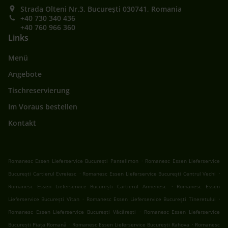
Strada Olteni Nr.3, București 030741, Romania
+40 730 340 436
+40 760 966 360
Links
Menü
Angebote
Tischreservierung
Im Voraus bestellen
Kontakt
.
Romanesc Essen Lieferservice București Pantelimon
Romanesc Essen Lieferservice
.
.
București Cartierul Evreiesc
Romanesc Essen Lieferservice București Centrul Vechi
.
Romanesc Essen Lieferservice București Cartierul Armenesc
Romanesc Essen
.
.
Lieferservice București Vitan
Romanesc Essen Lieferservice București Tineretului
.
Romanesc Essen Lieferservice București Văcărești
Romanesc Essen Lieferservice
.
.
București Piața Romană
Romanesc Essen Lieferservice București Rahova
Romanesc