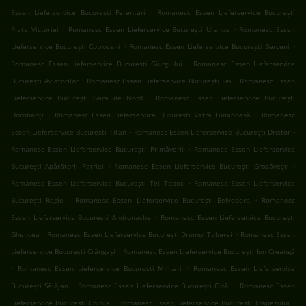
.
Essen Lieferservice București Ferentari
Romanesc Essen Lieferservice București
.
.
Piata Victoriei
Romanesc Essen Lieferservice București Uranus
Romanesc Essen
.
.
Lieferservice București Cotroceni
Romanesc Essen Lieferservice București Berceni
.
Romanesc Essen Lieferservice București Giurgiului
Romanesc Essen Lieferservice
.
.
București Aviatorilor
Romanesc Essen Lieferservice București Tei
Romanesc Essen
.
Lieferservice București Gara de Nord
Romanesc Essen Lieferservice București
.
.
Dorobanți
Romanesc Essen Lieferservice București Vatra Luminoasă
Romanesc
.
.
Essen Lieferservice București Titan
Romanesc Essen Lieferservice București Dristor
.
Romanesc Essen Lieferservice București Primăverii
Romanesc Essen Lieferservice
.
.
București Apărătorii Patriei
Romanesc Essen Lieferservice București Grozăvești
.
Romanesc Essen Lieferservice București Tei Toboc
Romanesc Essen Lieferservice
.
.
București Regie
Romanesc Essen Lieferservice București Belvedere
Romanesc
.
Essen Lieferservice București Andronache
Romanesc Essen Lieferservice București
.
.
Ghencea
Romanesc Essen Lieferservice București Drumul Taberei
Romanesc Essen
.
Lieferservice București Crângași
Romanesc Essen Lieferservice București Ion Creangă
.
.
Romanesc Essen Lieferservice București Militari
Romanesc Essen Lieferservice
.
.
București Sălăjan
Romanesc Essen Lieferservice București Odăi
Romanesc Essen
.
.
Lieferservice București Chitila
Romanesc Essen Lieferservice București Trapezului