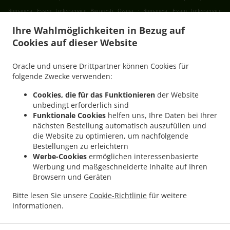
.
Romanesc Essen Lieferservice București Ozana
Romanesc Essen Lieferservice
.
.
București Progresul
Romanesc Essen Lieferservice București Cartierul Francez
Ihre Wahlmöglichkeiten in Bezug auf
.
Romanesc Essen Lieferservice București Aviației
Romanesc Essen Lieferservice
Cookies auf dieser Website
.
.
București Pajura
Romanesc Essen Lieferservice București Dămăroaia
Romanesc
.
Essen Lieferservice București Băneasa
Romanesc Essen Lieferservice București
Oracle und unsere Drittpartner können Cookies für
.
.
Sector 3
Romanesc Essen Lieferservice București Sector 4
Romanesc Essen
folgende Zwecke verwenden:
.
.
Lieferservice București Sector 1
Romanesc Essen Lieferservice București Sector 2
Cookies, die für das Funktionieren
der Website
.
Romanesc Essen Lieferservice București Sector 5
Romanesc Essen Lieferservice
unbedingt erforderlich sind
.
.
București Sector 6
Romanesc Essen Lieferservice București Fundeni
Romanesc
Funktionale Cookies
helfen uns, Ihre Daten bei Ihrer
nächsten Bestellung automatisch auszufüllen und
.
Essen Lieferservice București
Romanesc Essen Lieferservice Popești-Leordeni Sector
die Website zu optimieren, um nachfolgende
.
.
3
Romanesc Essen Lieferservice Popești-Leordeni Sector 4
Romanesc Essen
Bestellungen zu erleichtern
.
.
Lieferservice Popești-Leordeni
Romanesc Essen Lieferservice Dobroești Fundeni
Werbe-Cookies
ermöglichen interessenbasierte
.
Romanesc Essen Lieferservice Dobroești Sector 2
Romanesc Essen Lieferservice
Werbung und maßgeschneiderte Inhalte auf Ihren
Browsern und Geräten
.
.
Dobroești
Romanesc Essen Lieferservice Voluntari Pipera
Romanesc Essen
.
.
Lieferservice Voluntari Sector 2
Romanesc Essen Lieferservice Voluntari
Romanesc
Bitte lesen Sie unsere
Cookie-Richtlinie
für weitere
.
.
Essen Lieferservice Măgurele
Romanesc Essen Lieferservice Jilava
Romanesc Essen
Informationen.
.
.
Lieferservice Bragadiru
International Essen Lieferservice
Traditional Essen
.
.
Lieferservice
Salate Lieferservice
Essen zum mitnehmen und zum Liefern