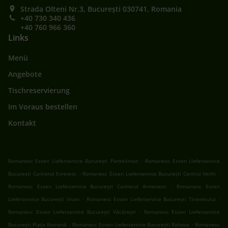
Strada Olteni Nr.3, București 030741, Romania
+40 730 340 436
+40 760 966 360
Links
Menü
Angebote
Tischreservierung
Im Voraus bestellen
Kontakt
.
Romanesc Essen Lieferservice București Pantelimon
Romanesc Essen Lieferservice
.
.
București Cartierul Evreiesc
Romanesc Essen Lieferservice București Centrul Vechi
.
Romanesc Essen Lieferservice București Cartierul Armenesc
Romanesc Essen
.
.
Lieferservice București Vitan
Romanesc Essen Lieferservice București Tineretului
.
Romanesc Essen Lieferservice București Văcărești
Romanesc Essen Lieferservice
.
.
București Piața Romană
Romanesc Essen Lieferservice București Rahova
Romanesc