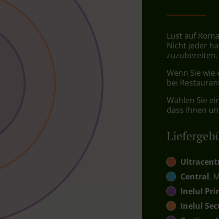
Lust auf Roma
Nicht jeder ha
zuzubereiten.
Wenn Sie wie 
bei Restaurant
Wählen Sie ei
dass Ihnen uns
Liefergeb
Ultracent
Central
, 
Inelul Pri
Inelul Se