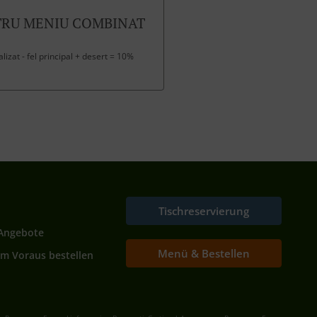
TRU MENIU COMBINAT
izat - fel principal + desert = 10%
Tischreservierung
Angebote
Menü & Bestellen
Im Voraus bestellen
.
.