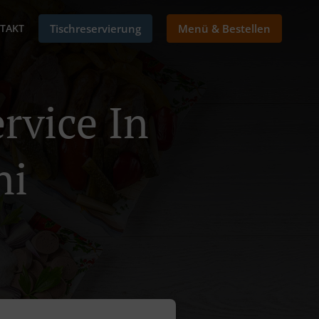
TAKT
Tischreservierung
Menü & Bestellen
rvice In
ni