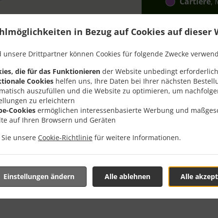
Cartiere
,
hlmöglichkeiten in Bezug auf Cookies auf dieser 
 unsere Drittpartner können Cookies für folgende Zwecke verwen
ies, die für das Funktionieren
der Website unbedingt erforderlich
tionale Cookies
helfen uns, Ihre Daten bei Ihrer nächsten Bestell
Mit Lieferung In Bucureș
matisch auszufüllen und die Website zu optimieren, um nachfolg
ellungen zu erleichtern
be-Cookies
ermöglichen interessenbasierte Werbung und maßges
lte auf Ihren Browsern und Geräten
n Sie unsere
Cookie-Richtlinie
für weitere Informationen.
 der Nähe von București Cotroceni und freuen uns auf Ihre On
teraktives Online-Menü anzusehen und bestellen Sie wenn Sie
Einstellungen ändern
Alle ablehnen
Alle akzept
ute Ihre Bestellung mit einer individuellen Zeitabschätzung 