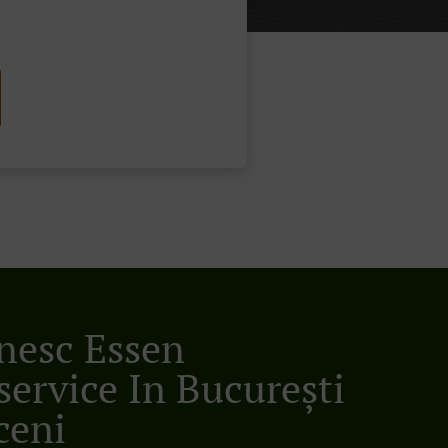
esc Essen
service In București
ceni