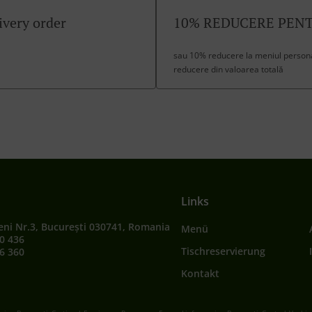
ivery order
10% REDUCERE PEN
sau 10% reducere la meniul personal
reducere din valoarea totală
Links
eni Nr.3, București 030741, Romania
Menü
0 436
Tischreservierung
6 360
Kontakt
.