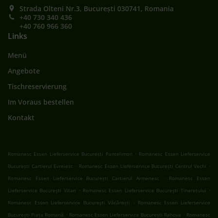
Strada Olteni Nr.3, București 030741, Romania
+40 730 340 436
+40 760 966 360
Links
Menü
Angebote
Tischreservierung
Im Voraus bestellen
Kontakt
.
Romanesc Essen Lieferservice București Pantelimon
Romanesc Essen Lieferservice
.
.
București Cartierul Evreiesc
Romanesc Essen Lieferservice București Centrul Vechi
.
Romanesc Essen Lieferservice București Cartierul Armenesc
Romanesc Essen
.
.
Lieferservice București Vitan
Romanesc Essen Lieferservice București Tineretului
.
Romanesc Essen Lieferservice București Văcărești
Romanesc Essen Lieferservice
.
.
București Piața Romană
Romanesc Essen Lieferservice București Rahova
Romanesc