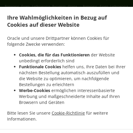
.
Romanesc Essen Lieferservice București Ozana
Romanesc Essen Lieferservice
.
.
București Progresul
Romanesc Essen Lieferservice București Cartierul Francez
Ihre Wahlmöglichkeiten in Bezug auf
.
Romanesc Essen Lieferservice București Aviației
Romanesc Essen Lieferservice
Cookies auf dieser Website
.
.
București Pajura
Romanesc Essen Lieferservice București Dămăroaia
Romanesc
.
Essen Lieferservice București Băneasa
Romanesc Essen Lieferservice București
Oracle und unsere Drittpartner können Cookies für
.
.
Sector 3
Romanesc Essen Lieferservice București Sector 4
Romanesc Essen
folgende Zwecke verwenden:
.
.
Lieferservice București Sector 1
Romanesc Essen Lieferservice București Sector 2
Cookies, die für das Funktionieren
der Website
.
Romanesc Essen Lieferservice București Sector 5
Romanesc Essen Lieferservice
unbedingt erforderlich sind
.
.
București Sector 6
Romanesc Essen Lieferservice București Fundeni
Romanesc
Funktionale Cookies
helfen uns, Ihre Daten bei Ihrer
nächsten Bestellung automatisch auszufüllen und
.
Essen Lieferservice București
Romanesc Essen Lieferservice Popești-Leordeni Sector
die Website zu optimieren, um nachfolgende
.
.
3
Romanesc Essen Lieferservice Popești-Leordeni Sector 4
Romanesc Essen
Bestellungen zu erleichtern
.
.
Lieferservice Popești-Leordeni
Romanesc Essen Lieferservice Dobroești Fundeni
Werbe-Cookies
ermöglichen interessenbasierte
.
Romanesc Essen Lieferservice Dobroești Sector 2
Romanesc Essen Lieferservice
Werbung und maßgeschneiderte Inhalte auf Ihren
Browsern und Geräten
.
.
Dobroești
Romanesc Essen Lieferservice Voluntari Pipera
Romanesc Essen
.
.
Lieferservice Voluntari Sector 2
Romanesc Essen Lieferservice Voluntari
Romanesc
Bitte lesen Sie unsere
Cookie-Richtlinie
für weitere
.
.
Essen Lieferservice Măgurele
Romanesc Essen Lieferservice Jilava
Romanesc Essen
Informationen.
.
.
Lieferservice Bragadiru
International Essen Lieferservice
Traditional Essen
.
.
Lieferservice
Salate Lieferservice
Essen zum mitnehmen und zum Liefern