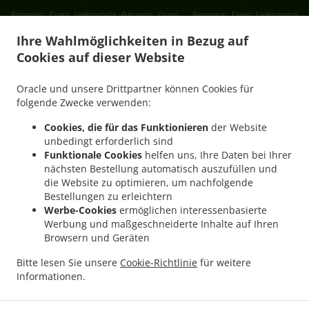
.
Romanesc Essen Lieferservice București Ozana
Romanesc Essen Lieferservice
.
.
București Progresul
Romanesc Essen Lieferservice București Cartierul Francez
Ihre Wahlmöglichkeiten in Bezug auf
.
Romanesc Essen Lieferservice București Aviației
Romanesc Essen Lieferservice
Cookies auf dieser Website
.
.
București Pajura
Romanesc Essen Lieferservice București Dămăroaia
Romanesc
.
Essen Lieferservice București Băneasa
Romanesc Essen Lieferservice București
Oracle und unsere Drittpartner können Cookies für
.
.
Sector 3
Romanesc Essen Lieferservice București Sector 4
Romanesc Essen
folgende Zwecke verwenden:
.
.
Lieferservice București Sector 1
Romanesc Essen Lieferservice București Sector 2
Cookies, die für das Funktionieren
der Website
.
Romanesc Essen Lieferservice București Sector 5
Romanesc Essen Lieferservice
unbedingt erforderlich sind
.
.
București Sector 6
Romanesc Essen Lieferservice București Fundeni
Romanesc
Funktionale Cookies
helfen uns, Ihre Daten bei Ihrer
nächsten Bestellung automatisch auszufüllen und
.
Essen Lieferservice București
Romanesc Essen Lieferservice Popești-Leordeni Sector
die Website zu optimieren, um nachfolgende
.
.
3
Romanesc Essen Lieferservice Popești-Leordeni Sector 4
Romanesc Essen
Bestellungen zu erleichtern
.
.
Lieferservice Popești-Leordeni
Romanesc Essen Lieferservice Dobroești Fundeni
Werbe-Cookies
ermöglichen interessenbasierte
.
Romanesc Essen Lieferservice Dobroești Sector 2
Romanesc Essen Lieferservice
Werbung und maßgeschneiderte Inhalte auf Ihren
Browsern und Geräten
.
.
Dobroești
Romanesc Essen Lieferservice Voluntari Pipera
Romanesc Essen
.
.
Lieferservice Voluntari Sector 2
Romanesc Essen Lieferservice Voluntari
Romanesc
Bitte lesen Sie unsere
Cookie-Richtlinie
für weitere
.
.
Essen Lieferservice Măgurele
Romanesc Essen Lieferservice Jilava
Romanesc Essen
Informationen.
.
.
Lieferservice Bragadiru
International Essen Lieferservice
Traditional Essen
.
.
Lieferservice
Salate Lieferservice
Essen zum mitnehmen und zum Liefern