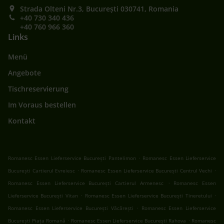
Strada Olteni Nr.3, București 030741, Romania
+40 730 340 436
+40 760 966 360
Links
Menü
Angebote
Tischreservierung
Im Voraus bestellen
Kontakt
.
Romanesc Essen Lieferservice București Pantelimon
Romanesc Essen Lieferservice
.
.
București Cartierul Evreiesc
Romanesc Essen Lieferservice București Centrul Vechi
.
Romanesc Essen Lieferservice București Cartierul Armenesc
Romanesc Essen
.
.
Lieferservice București Vitan
Romanesc Essen Lieferservice București Tineretului
.
Romanesc Essen Lieferservice București Văcărești
Romanesc Essen Lieferservice
.
.
București Piața Romană
Romanesc Essen Lieferservice București Rahova
Romanesc