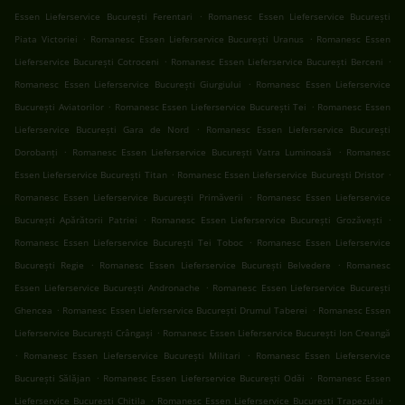
.
Essen Lieferservice București Ferentari
Romanesc Essen Lieferservice București
.
.
Piata Victoriei
Romanesc Essen Lieferservice București Uranus
Romanesc Essen
.
.
Lieferservice București Cotroceni
Romanesc Essen Lieferservice București Berceni
.
Romanesc Essen Lieferservice București Giurgiului
Romanesc Essen Lieferservice
.
.
București Aviatorilor
Romanesc Essen Lieferservice București Tei
Romanesc Essen
.
Lieferservice București Gara de Nord
Romanesc Essen Lieferservice București
.
.
Dorobanți
Romanesc Essen Lieferservice București Vatra Luminoasă
Romanesc
.
.
Essen Lieferservice București Titan
Romanesc Essen Lieferservice București Dristor
.
Romanesc Essen Lieferservice București Primăverii
Romanesc Essen Lieferservice
.
.
București Apărătorii Patriei
Romanesc Essen Lieferservice București Grozăvești
.
Romanesc Essen Lieferservice București Tei Toboc
Romanesc Essen Lieferservice
.
.
București Regie
Romanesc Essen Lieferservice București Belvedere
Romanesc
.
Essen Lieferservice București Andronache
Romanesc Essen Lieferservice București
.
.
Ghencea
Romanesc Essen Lieferservice București Drumul Taberei
Romanesc Essen
.
Lieferservice București Crângași
Romanesc Essen Lieferservice București Ion Creangă
.
.
Romanesc Essen Lieferservice București Militari
Romanesc Essen Lieferservice
.
.
București Sălăjan
Romanesc Essen Lieferservice București Odăi
Romanesc Essen
.
.
Lieferservice București Chitila
Romanesc Essen Lieferservice București Trapezului