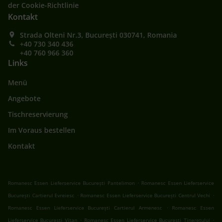
der Cookie-Richtlinie
Kontakt
Strada Olteni Nr.3, București 030741, Romania
+40 730 340 436
+40 760 966 360
Links
Menü
Angebote
Tischreservierung
Im Voraus bestellen
Kontakt
.
Romanesc Essen Lieferservice București Pantelimon
Romanesc Essen Lieferservice
.
.
București Cartierul Evreiesc
Romanesc Essen Lieferservice București Centrul Vechi
.
Romanesc Essen Lieferservice București Cartierul Armenesc
Romanesc Essen
.
.
Lieferservice București Vitan
Romanesc Essen Lieferservice București Tineretului