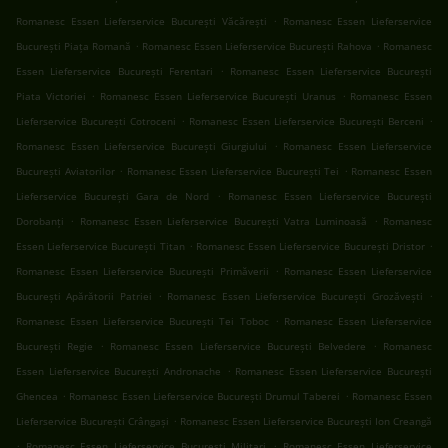
.
Romanesc Essen Lieferservice București Văcărești
Romanesc Essen Lieferservice
.
.
București Piața Romană
Romanesc Essen Lieferservice București Rahova
Romanesc
.
Essen Lieferservice București Ferentari
Romanesc Essen Lieferservice București
.
.
Piata Victoriei
Romanesc Essen Lieferservice București Uranus
Romanesc Essen
.
.
Lieferservice București Cotroceni
Romanesc Essen Lieferservice București Berceni
.
Romanesc Essen Lieferservice București Giurgiului
Romanesc Essen Lieferservice
.
.
București Aviatorilor
Romanesc Essen Lieferservice București Tei
Romanesc Essen
.
Lieferservice București Gara de Nord
Romanesc Essen Lieferservice București
.
.
Dorobanți
Romanesc Essen Lieferservice București Vatra Luminoasă
Romanesc
.
.
Essen Lieferservice București Titan
Romanesc Essen Lieferservice București Dristor
.
Romanesc Essen Lieferservice București Primăverii
Romanesc Essen Lieferservice
.
.
București Apărătorii Patriei
Romanesc Essen Lieferservice București Grozăvești
.
Romanesc Essen Lieferservice București Tei Toboc
Romanesc Essen Lieferservice
.
.
București Regie
Romanesc Essen Lieferservice București Belvedere
Romanesc
.
Essen Lieferservice București Andronache
Romanesc Essen Lieferservice București
.
.
Ghencea
Romanesc Essen Lieferservice București Drumul Taberei
Romanesc Essen
.
Lieferservice București Crângași
Romanesc Essen Lieferservice București Ion Creangă
.
.
Romanesc Essen Lieferservice București Militari
Romanesc Essen Lieferservice