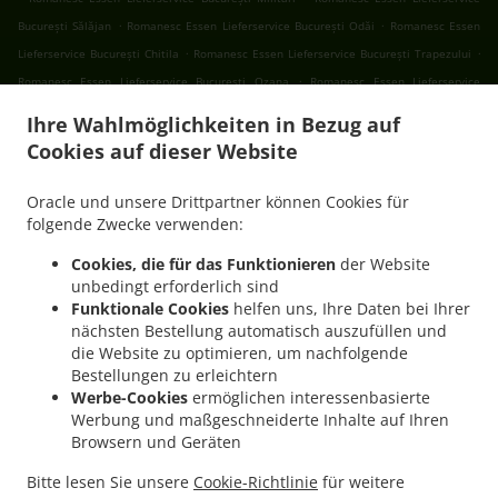
.
.
București Sălăjan
Romanesc Essen Lieferservice București Odăi
Romanesc Essen
.
.
Lieferservice București Chitila
Romanesc Essen Lieferservice București Trapezului
.
Romanesc Essen Lieferservice București Ozana
Romanesc Essen Lieferservice
.
.
București Progresul
Romanesc Essen Lieferservice București Cartierul Francez
Ihre Wahlmöglichkeiten in Bezug auf
.
Romanesc Essen Lieferservice București Aviației
Romanesc Essen Lieferservice
Cookies auf dieser Website
.
.
București Pajura
Romanesc Essen Lieferservice București Dămăroaia
Romanesc
.
Essen Lieferservice București Băneasa
Romanesc Essen Lieferservice București
Oracle und unsere Drittpartner können Cookies für
.
.
Sector 3
Romanesc Essen Lieferservice București Sector 4
Romanesc Essen
folgende Zwecke verwenden:
.
.
Lieferservice București Sector 1
Romanesc Essen Lieferservice București Sector 2
Cookies, die für das Funktionieren
der Website
.
Romanesc Essen Lieferservice București Sector 5
Romanesc Essen Lieferservice
unbedingt erforderlich sind
.
.
București Sector 6
Romanesc Essen Lieferservice București Fundeni
Romanesc
Funktionale Cookies
helfen uns, Ihre Daten bei Ihrer
nächsten Bestellung automatisch auszufüllen und
.
Essen Lieferservice București
Romanesc Essen Lieferservice Popești-Leordeni Sector
die Website zu optimieren, um nachfolgende
.
.
3
Romanesc Essen Lieferservice Popești-Leordeni Sector 4
Romanesc Essen
Bestellungen zu erleichtern
.
.
Lieferservice Popești-Leordeni
Romanesc Essen Lieferservice Dobroești Fundeni
Werbe-Cookies
ermöglichen interessenbasierte
.
Romanesc Essen Lieferservice Dobroești Sector 2
Romanesc Essen Lieferservice
Werbung und maßgeschneiderte Inhalte auf Ihren
Browsern und Geräten
.
.
Dobroești
Romanesc Essen Lieferservice Voluntari Pipera
Romanesc Essen
.
.
Lieferservice Voluntari Sector 2
Romanesc Essen Lieferservice Voluntari
Romanesc
Bitte lesen Sie unsere
Cookie-Richtlinie
für weitere
.
.