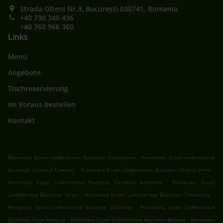
Strada Olteni Nr.3, București 030741, Romania
+40 730 340 436
+40 760 966 360
Links
Menü
Angebote
Tischreservierung
Im Voraus bestellen
Kontakt
.
Romanesc Essen Lieferservice București Pantelimon
Romanesc Essen Lieferservice
.
.
București Cartierul Evreiesc
Romanesc Essen Lieferservice București Centrul Vechi
.
Romanesc Essen Lieferservice București Cartierul Armenesc
Romanesc Essen
.
.
Lieferservice București Vitan
Romanesc Essen Lieferservice București Tineretului
.
Romanesc Essen Lieferservice București Văcărești
Romanesc Essen Lieferservice
.
.
București Piața Romană
Romanesc Essen Lieferservice București Rahova
Romanesc