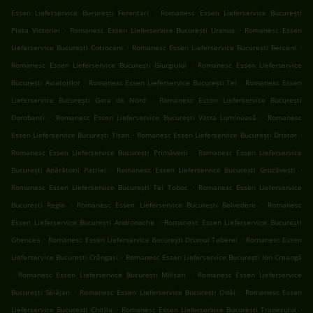
.
Essen Lieferservice București Ferentari
Romanesc Essen Lieferservice București
.
.
Piata Victoriei
Romanesc Essen Lieferservice București Uranus
Romanesc Essen
.
.
Lieferservice București Cotroceni
Romanesc Essen Lieferservice București Berceni
.
Romanesc Essen Lieferservice București Giurgiului
Romanesc Essen Lieferservice
.
.
București Aviatorilor
Romanesc Essen Lieferservice București Tei
Romanesc Essen
.
Lieferservice București Gara de Nord
Romanesc Essen Lieferservice București
.
.
Dorobanți
Romanesc Essen Lieferservice București Vatra Luminoasă
Romanesc
.
.
Essen Lieferservice București Titan
Romanesc Essen Lieferservice București Dristor
.
Romanesc Essen Lieferservice București Primăverii
Romanesc Essen Lieferservice
.
.
București Apărătorii Patriei
Romanesc Essen Lieferservice București Grozăvești
.
Romanesc Essen Lieferservice București Tei Toboc
Romanesc Essen Lieferservice
.
.
București Regie
Romanesc Essen Lieferservice București Belvedere
Romanesc
.
Essen Lieferservice București Andronache
Romanesc Essen Lieferservice București
.
.
Ghencea
Romanesc Essen Lieferservice București Drumul Taberei
Romanesc Essen
.
Lieferservice București Crângași
Romanesc Essen Lieferservice București Ion Creangă
.
.
Romanesc Essen Lieferservice București Militari
Romanesc Essen Lieferservice
.
.
București Sălăjan
Romanesc Essen Lieferservice București Odăi
Romanesc Essen
.
.
Lieferservice București Chitila
Romanesc Essen Lieferservice București Trapezului