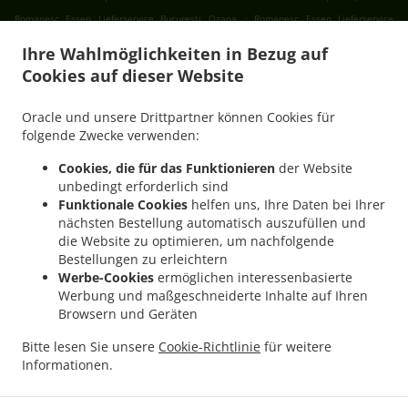
.
Romanesc Essen Lieferservice București Ozana
Romanesc Essen Lieferservice
.
.
București Progresul
Romanesc Essen Lieferservice București Cartierul Francez
Ihre Wahlmöglichkeiten in Bezug auf
.
Romanesc Essen Lieferservice București Aviației
Romanesc Essen Lieferservice
Cookies auf dieser Website
.
.
București Pajura
Romanesc Essen Lieferservice București Dămăroaia
Romanesc
.
Essen Lieferservice București Băneasa
Romanesc Essen Lieferservice București
Oracle und unsere Drittpartner können Cookies für
.
.
Sector 3
Romanesc Essen Lieferservice București Sector 4
Romanesc Essen
folgende Zwecke verwenden:
.
.
Lieferservice București Sector 1
Romanesc Essen Lieferservice București Sector 2
Cookies, die für das Funktionieren
der Website
.
Romanesc Essen Lieferservice București Sector 5
Romanesc Essen Lieferservice
unbedingt erforderlich sind
.
.
București Sector 6
Romanesc Essen Lieferservice București Fundeni
Romanesc
Funktionale Cookies
helfen uns, Ihre Daten bei Ihrer
nächsten Bestellung automatisch auszufüllen und
.
Essen Lieferservice București
Romanesc Essen Lieferservice Popești-Leordeni Sector
die Website zu optimieren, um nachfolgende
.
.
3
Romanesc Essen Lieferservice Popești-Leordeni Sector 4
Romanesc Essen
Bestellungen zu erleichtern
.
.
Lieferservice Popești-Leordeni
Romanesc Essen Lieferservice Dobroești Fundeni
Werbe-Cookies
ermöglichen interessenbasierte
.
Romanesc Essen Lieferservice Dobroești Sector 2
Romanesc Essen Lieferservice
Werbung und maßgeschneiderte Inhalte auf Ihren
Browsern und Geräten
.
.
Dobroești
Romanesc Essen Lieferservice Voluntari Pipera
Romanesc Essen
.
.
Lieferservice Voluntari Sector 2
Romanesc Essen Lieferservice Voluntari
Romanesc
Bitte lesen Sie unsere
Cookie-Richtlinie
für weitere
.
.
Essen Lieferservice Măgurele
Romanesc Essen Lieferservice Jilava
Romanesc Essen
Informationen.
.
.
Lieferservice Bragadiru
International Essen Lieferservice
Traditional Essen
.
.
Lieferservice
Salate Lieferservice
Essen zum mitnehmen und zum Liefern