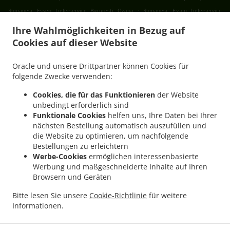
.
Romanesc Essen Lieferservice București Ozana
Romanesc Essen Lieferservice
.
.
București Progresul
Romanesc Essen Lieferservice București Cartierul Francez
Ihre Wahlmöglichkeiten in Bezug auf
.
Romanesc Essen Lieferservice București Aviației
Romanesc Essen Lieferservice
Cookies auf dieser Website
.
.
București Pajura
Romanesc Essen Lieferservice București Dămăroaia
Romanesc
.
Essen Lieferservice București Băneasa
Romanesc Essen Lieferservice București
Oracle und unsere Drittpartner können Cookies für
.
.
Sector 3
Romanesc Essen Lieferservice București Sector 4
Romanesc Essen
folgende Zwecke verwenden:
.
.
Lieferservice București Sector 1
Romanesc Essen Lieferservice București Sector 2
Cookies, die für das Funktionieren
der Website
.
Romanesc Essen Lieferservice București Sector 5
Romanesc Essen Lieferservice
unbedingt erforderlich sind
.
.
București Sector 6
Romanesc Essen Lieferservice București Fundeni
Romanesc
Funktionale Cookies
helfen uns, Ihre Daten bei Ihrer
nächsten Bestellung automatisch auszufüllen und
.
Essen Lieferservice București
Romanesc Essen Lieferservice Popești-Leordeni Sector
die Website zu optimieren, um nachfolgende
.
.
3
Romanesc Essen Lieferservice Popești-Leordeni Sector 4
Romanesc Essen
Bestellungen zu erleichtern
.
.
Lieferservice Popești-Leordeni
Romanesc Essen Lieferservice Dobroești Fundeni
Werbe-Cookies
ermöglichen interessenbasierte
.
Romanesc Essen Lieferservice Dobroești Sector 2
Romanesc Essen Lieferservice
Werbung und maßgeschneiderte Inhalte auf Ihren
Browsern und Geräten
.
.
Dobroești
Romanesc Essen Lieferservice Voluntari Pipera
Romanesc Essen
.
.
Lieferservice Voluntari Sector 2
Romanesc Essen Lieferservice Voluntari
Romanesc
Bitte lesen Sie unsere
Cookie-Richtlinie
für weitere
.
.
Essen Lieferservice Măgurele
Romanesc Essen Lieferservice Jilava
Romanesc Essen
Informationen.
.
.
Lieferservice Bragadiru
International Essen Lieferservice
Traditional Essen
.
.
Lieferservice
Salate Lieferservice
Essen zum mitnehmen und zum Liefern