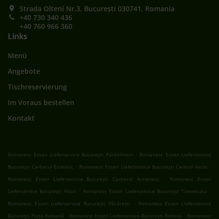
Strada Olteni Nr.3, București 030741, Romania
+40 730 340 436
+40 760 966 360
Links
Menü
Angebote
Tischreservierung
Im Voraus bestellen
Kontakt
.
Romanesc Essen Lieferservice București Pantelimon
Romanesc Essen Lieferservice
.
.
București Cartierul Evreiesc
Romanesc Essen Lieferservice București Centrul Vechi
.
Romanesc Essen Lieferservice București Cartierul Armenesc
Romanesc Essen
.
.
Lieferservice București Vitan
Romanesc Essen Lieferservice București Tineretului
.
Romanesc Essen Lieferservice București Văcărești
Romanesc Essen Lieferservice
.
.
București Piața Romană
Romanesc Essen Lieferservice București Rahova
Romanesc