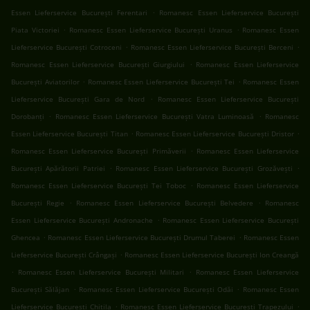
.
Essen Lieferservice București Ferentari
Romanesc Essen Lieferservice București
.
.
Piata Victoriei
Romanesc Essen Lieferservice București Uranus
Romanesc Essen
.
.
Lieferservice București Cotroceni
Romanesc Essen Lieferservice București Berceni
.
Romanesc Essen Lieferservice București Giurgiului
Romanesc Essen Lieferservice
.
.
București Aviatorilor
Romanesc Essen Lieferservice București Tei
Romanesc Essen
.
Lieferservice București Gara de Nord
Romanesc Essen Lieferservice București
.
.
Dorobanți
Romanesc Essen Lieferservice București Vatra Luminoasă
Romanesc
.
.
Essen Lieferservice București Titan
Romanesc Essen Lieferservice București Dristor
.
Romanesc Essen Lieferservice București Primăverii
Romanesc Essen Lieferservice
.
.
București Apărătorii Patriei
Romanesc Essen Lieferservice București Grozăvești
.
Romanesc Essen Lieferservice București Tei Toboc
Romanesc Essen Lieferservice
.
.
București Regie
Romanesc Essen Lieferservice București Belvedere
Romanesc
.
Essen Lieferservice București Andronache
Romanesc Essen Lieferservice București
.
.
Ghencea
Romanesc Essen Lieferservice București Drumul Taberei
Romanesc Essen
.
Lieferservice București Crângași
Romanesc Essen Lieferservice București Ion Creangă
.
.
Romanesc Essen Lieferservice București Militari
Romanesc Essen Lieferservice
.
.
București Sălăjan
Romanesc Essen Lieferservice București Odăi
Romanesc Essen
.
.
Lieferservice București Chitila
Romanesc Essen Lieferservice București Trapezului