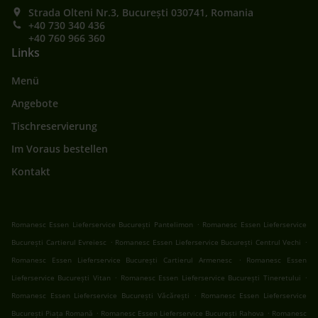
Strada Olteni Nr.3, București 030741, Romania
+40 730 340 436
+40 760 966 360
Links
Menü
Angebote
Tischreservierung
Im Voraus bestellen
Kontakt
.
Romanesc Essen Lieferservice București Pantelimon
Romanesc Essen Lieferservice
.
.
București Cartierul Evreiesc
Romanesc Essen Lieferservice București Centrul Vechi
.
Romanesc Essen Lieferservice București Cartierul Armenesc
Romanesc Essen
.
.
Lieferservice București Vitan
Romanesc Essen Lieferservice București Tineretului
.
Romanesc Essen Lieferservice București Văcărești
Romanesc Essen Lieferservice
.
.
București Piața Romană
Romanesc Essen Lieferservice București Rahova
Romanesc