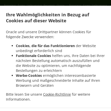
.
Romanesc Essen Lieferservice București Ozana
Romanesc Essen Lieferservice
.
.
București Progresul
Romanesc Essen Lieferservice București Cartierul Francez
Ihre Wahlmöglichkeiten in Bezug auf
.
Romanesc Essen Lieferservice București Aviației
Romanesc Essen Lieferservice
Cookies auf dieser Website
.
.
București Pajura
Romanesc Essen Lieferservice București Dămăroaia
Romanesc
.
Essen Lieferservice București Băneasa
Romanesc Essen Lieferservice București
Oracle und unsere Drittpartner können Cookies für
.
.
Sector 3
Romanesc Essen Lieferservice București Sector 4
Romanesc Essen
folgende Zwecke verwenden:
.
.
Lieferservice București Sector 1
Romanesc Essen Lieferservice București Sector 2
Cookies, die für das Funktionieren
der Website
.
Romanesc Essen Lieferservice București Sector 5
Romanesc Essen Lieferservice
unbedingt erforderlich sind
.
.
București Sector 6
Romanesc Essen Lieferservice București Fundeni
Romanesc
Funktionale Cookies
helfen uns, Ihre Daten bei Ihrer
nächsten Bestellung automatisch auszufüllen und
.
Essen Lieferservice București
Romanesc Essen Lieferservice Popești-Leordeni Sector
die Website zu optimieren, um nachfolgende
.
.
3
Romanesc Essen Lieferservice Popești-Leordeni Sector 4
Romanesc Essen
Bestellungen zu erleichtern
.
.
Lieferservice Popești-Leordeni
Romanesc Essen Lieferservice Dobroești Fundeni
Werbe-Cookies
ermöglichen interessenbasierte
.
Romanesc Essen Lieferservice Dobroești Sector 2
Romanesc Essen Lieferservice
Werbung und maßgeschneiderte Inhalte auf Ihren
Browsern und Geräten
.
.
Dobroești
Romanesc Essen Lieferservice Voluntari Pipera
Romanesc Essen
.
.
Lieferservice Voluntari Sector 2
Romanesc Essen Lieferservice Voluntari
Romanesc
Bitte lesen Sie unsere
Cookie-Richtlinie
für weitere
.
.
Essen Lieferservice Măgurele
Romanesc Essen Lieferservice Jilava
Romanesc Essen
Informationen.
.
.
Lieferservice Bragadiru
International Essen Lieferservice
Traditional Essen
.
.
Lieferservice
Salate Lieferservice
Essen zum mitnehmen und zum Liefern