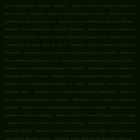
.
Essen Lieferservice București Ferentari
Romanesc Essen Lieferservice București
.
.
Piata Victoriei
Romanesc Essen Lieferservice București Uranus
Romanesc Essen
.
.
Lieferservice București Cotroceni
Romanesc Essen Lieferservice București Berceni
.
Romanesc Essen Lieferservice București Giurgiului
Romanesc Essen Lieferservice
.
.
București Aviatorilor
Romanesc Essen Lieferservice București Tei
Romanesc Essen
.
Lieferservice București Gara de Nord
Romanesc Essen Lieferservice București
.
.
Dorobanți
Romanesc Essen Lieferservice București Vatra Luminoasă
Romanesc
.
.
Essen Lieferservice București Titan
Romanesc Essen Lieferservice București Dristor
.
Romanesc Essen Lieferservice București Primăverii
Romanesc Essen Lieferservice
.
.
București Apărătorii Patriei
Romanesc Essen Lieferservice București Grozăvești
.
Romanesc Essen Lieferservice București Tei Toboc
Romanesc Essen Lieferservice
.
.
București Regie
Romanesc Essen Lieferservice București Belvedere
Romanesc
.
Essen Lieferservice București Andronache
Romanesc Essen Lieferservice București
.
.
Ghencea
Romanesc Essen Lieferservice București Drumul Taberei
Romanesc Essen
.
Lieferservice București Crângași
Romanesc Essen Lieferservice București Ion Creangă
.
.
Romanesc Essen Lieferservice București Militari
Romanesc Essen Lieferservice
.
.
București Sălăjan
Romanesc Essen Lieferservice București Odăi
Romanesc Essen
.
.
Lieferservice București Chitila
Romanesc Essen Lieferservice București Trapezului