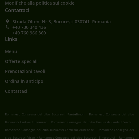
Modifiche alla politica sui cookie
Contattaci
Strada Olteni Nr.3, București 030741, Romania
+40 730 340 436
+40 760 966 360
Links
Menu
Offerte Speciali
Prenotazioni tavoli
Ordina in anticipo
Contattaci
.
Romanesc Consegna del cibo București Pantelimon
Romanesc Consegna del cibo
.
.
București Cartierul Evreiesc
Romanesc Consegna del cibo București Centrul Vechi
.
Romanesc Consegna del cibo București Cartierul Armenesc
Romanesc Consegna del
.
.
cibo București Vitan
Romanesc Consegna del cibo București Tineretului
Romanesc