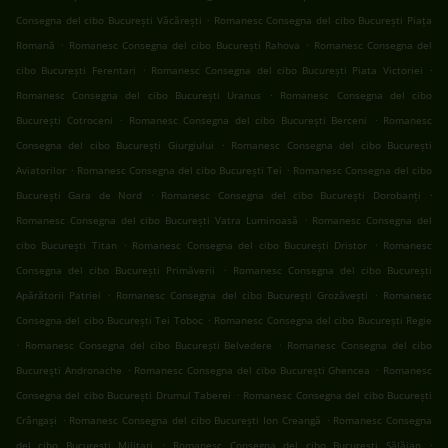
.
Consegna del cibo București Văcărești
Romanesc Consegna del cibo București Piața
.
.
Romană
Romanesc Consegna del cibo București Rahova
Romanesc Consegna del
.
.
cibo București Ferentari
Romanesc Consegna del cibo București Piata Victoriei
.
Romanesc Consegna del cibo București Uranus
Romanesc Consegna del cibo
.
.
București Cotroceni
Romanesc Consegna del cibo București Berceni
Romanesc
.
Consegna del cibo București Giurgiului
Romanesc Consegna del cibo București
.
.
Aviatorilor
Romanesc Consegna del cibo București Tei
Romanesc Consegna del cibo
.
.
București Gara de Nord
Romanesc Consegna del cibo București Dorobanți
.
Romanesc Consegna del cibo București Vatra Luminoasă
Romanesc Consegna del
.
.
cibo București Titan
Romanesc Consegna del cibo București Dristor
Romanesc
.
Consegna del cibo București Primăverii
Romanesc Consegna del cibo București
.
.
Apărătorii Patriei
Romanesc Consegna del cibo București Grozăvești
Romanesc
.
Consegna del cibo București Tei Toboc
Romanesc Consegna del cibo București Regie
.
.
Romanesc Consegna del cibo București Belvedere
Romanesc Consegna del cibo
.
.
București Andronache
Romanesc Consegna del cibo București Ghencea
Romanesc
.
Consegna del cibo București Drumul Taberei
Romanesc Consegna del cibo București
.
.
Crângași
Romanesc Consegna del cibo București Ion Creangă
Romanesc Consegna
.
.
del cibo București Militari
Romanesc Consegna del cibo București Sălăjan