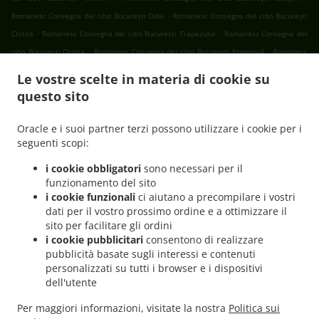
.
Romanesc Consegna del cibo București Odăi
Romanesc Consegna del cibo București
.
.
Chitila
Romanesc Consegna del cibo București Trapezului
Romanesc Consegna del
.
.
cibo București Ozana
Romanesc Consegna del cibo București Progresul
Romanesc
.
Consegna del cibo București Cartierul Francez
Romanesc Consegna del cibo
Le vostre scelte in materia di cookie su
.
.
București Aviației
Romanesc Consegna del cibo București Pajura
Romanesc
questo sito
.
Consegna del cibo București Dămăroaia
Romanesc Consegna del cibo București
.
.
Băneasa
Romanesc Consegna del cibo București Sector 3
Romanesc Consegna del
Oracle e i suoi partner terzi possono utilizzare i cookie per i
.
.
cibo București Sector 4
Romanesc Consegna del cibo București Sector 1
Romanesc
seguenti scopi:
.
Consegna del cibo București Sector 2
Romanesc Consegna del cibo București Sector
i cookie obbligatori
sono necessari per il
.
.
5
Romanesc Consegna del cibo București Sector 6
Romanesc Consegna del cibo
funzionamento del sito
.
.
București Fundeni
Romanesc Consegna del cibo București
Romanesc Consegna del
i cookie funzionali
ci aiutano a precompilare i vostri
dati per il vostro prossimo ordine e a ottimizzare il
.
cibo Popești-Leordeni Sector 3
Romanesc Consegna del cibo Popești-Leordeni Sector
sito per facilitare gli ordini
.
.
4
Romanesc Consegna del cibo Popești-Leordeni
Romanesc Consegna del cibo
i cookie pubblicitari
consentono di realizzare
.
.
Dobroești Fundeni
Romanesc Consegna del cibo Dobroești Sector 2
Romanesc
pubblicità basate sugli interessi e contenuti
.
.
Consegna del cibo Dobroești
Romanesc Consegna del cibo Voluntari Pipera
personalizzati su tutti i browser e i dispositivi
dell'utente
.
Romanesc Consegna del cibo Voluntari Sector 2
Romanesc Consegna del cibo
.
.
Voluntari
Romanesc Consegna del cibo Măgurele
Romanesc Consegna del cibo
Per maggiori informazioni, visitate la nostra
Politica sui
.
.
.
Jilava
Romanesc Consegna del cibo Bragadiru
International Consegna del cibo